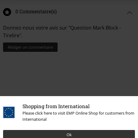
0 Commentaire(s)
Donnez-nous votre avis sur "Question Mark Block -
Tirelire".
Rédiger un commentaire
Shopping from International
Please click here to visit EMP Online Shop for customers from
15%
International
E-Mail Newsletter
de réduction
Profitez d'une remise de 15 % en vous
Ok