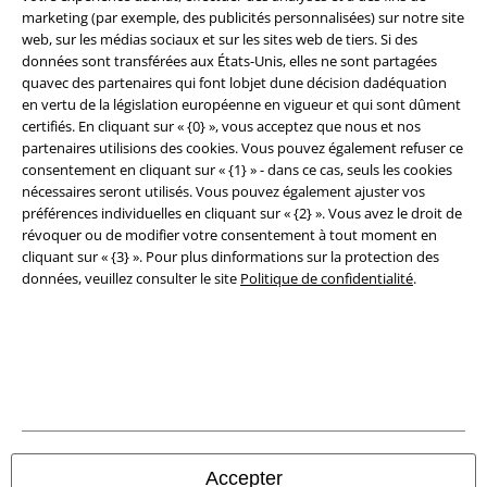
marketing (par exemple, des publicités personnalisées) sur notre site
Conditions générales
web, sur les médias sociaux et sur les sites web de tiers. Si des
données sont transférées aux États-Unis, elles ne sont partagées
Éditeur
quavec des partenaires qui font lobjet dune décision dadéquation
en vertu de la législation européenne en vigueur et qui sont dûment
Clauses de confidentialité
certifiés. En cliquant sur « {0} », vous acceptez que nous et nos
partenaires utilisions des cookies. Vous pouvez également refuser ce
consentement en cliquant sur « {1} » - dans ce cas, seuls les cookies
Élimination des déchets et protection de l'environnement
nécessaires seront utilisés. Vous pouvez également ajuster vos
préférences individuelles en cliquant sur « {2} ». Vous avez le droit de
Déclaration de Conformité
révoquer ou de modifier votre consentement à tout moment en
cliquant sur « {3} ». Pour plus dinformations sur la protection des
Informations sur l'accessibilité
données, veuillez consulter le site
Politique de confidentialité
.
Paramètres des Cookies
Période de rétractation
Tous nos prix sont T.T.C. Cependant, ils ne comprennent pas
les frais
denvoi.
© 1986-2026 Large Popmerchandising BV
Accepter