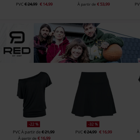
PVC
€ 24,99
€ 14,99
€ 53,99
PV
À partir de
-22 %
-32 %
PVC
À partir de
€ 21,99
PVC
€ 24,99
€ 16,99
À
€ 16,99
À partir de