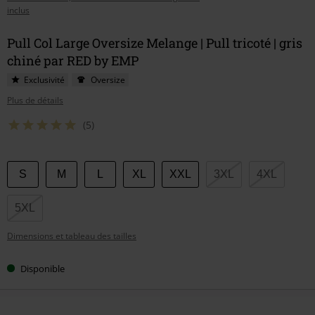
inclus
Pull Col Large Oversize Melange | Pull tricoté | gris
chiné par RED by EMP
Exclusivité
Oversize
Plus de détails
(5)
Choisissez
S
M
L
XL
XXL
3XL
4XL
votre
taille
5XL
Dimensions et tableau des tailles
Disponible