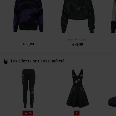
info@forplay.shop
PVC
€ 49,99
€ 53,99
€ 43,99
Les clients ont aussi acheté
-40 %
%