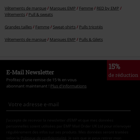
Vêtements de marque
Marques EMP
Femme
RED by EMP
Vêtements
Pull & sweats
Grandes tailles
Femme
Sweat-shirts
Pulls tricotés
Vêtements de marque
Marques EMP
Pulls & Gilets
15%
E-Mail Newsletter
de réduction
Profitez d'une remise de 15 % en vous
abonnant maintenant !
Plus d'informations
J’accepte de recevoir la newsletter d’EMP et que mes données
personnelles soient utilisées par EMP Mail Order UK Ltd pour m’envoyer
régulièrement des infos sur ses produits. Mes données seront traitées
selon la
Politique de confidentialité
. Je sais que je peux retirer mon