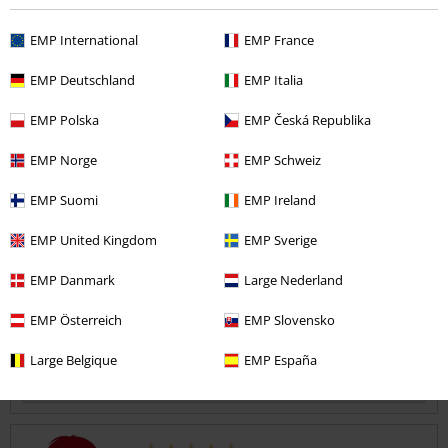
Totalement fan de ce pull oversize ! J'ai quand même dû échanger
ma taille "M" habituelle contre un "S", ça le faisait vraiment trop
EMP International
EMP France
grand pour moi.
EMP Deutschland
EMP Italia
Très agréable à porter, j'ai du mal à le lâcher et à mettre un autre pull
depuis que je l'ai !
EMP Polska
EMP Česká Republika
Largeur
EMP Norge
EMP Schweiz
Trop étroit
Parfait
Trop large
Longueur
EMP Suomi
EMP Ireland
Trop court
Parfait
Trop long
EMP United Kingdom
EMP Sverige
avis vérifié
EMP Danmark
Large Nederland
Est-ce que ce commentaire vous a été utile ?
EMP Österreich
EMP Slovensko
Large Belgique
EMP España
Commentaire