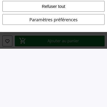
Refuser tout
Déclaration de Conformité
Informations sur l'accessibilité
Paramètres préférences
Paramètres des Cookies
Période de rétractation
Ajouter au panier
Tous nos prix sont T.T.C. Cependant, ils ne comprennent pas
les frais
denvoi.
© 1986-2026 Large Popmerchandising BV
Boutiques en ligne EMP
EMP International
EMP France