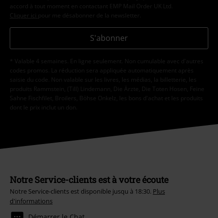
accord à tout moment en contactant EMP Mail Order UK Ltd.
Cliquer ici
pour me désabonner de la newsletter.
S'abonner
* Valable 4 semaines. En ligne seulement. Non cumulable avec d'autres
codes promos. La réduction sera appliquée automatiquement après
saisie du code. Non valable sur les livres, les médias, la billetterie, les
produits Rammstein, (Till) Lindemann, Die Ärzte, Die Toten Hosen, Feine
Sahne Fischfilet, Broilers, Böhse Onkelz, les bons d'achat et les produits
dont le prix inclut un don.
Notre Service-clients est à votre écoute
Notre Service-clients est disponible jusqu à 18:30.
Plus
d'informations
Démarrer le Chat