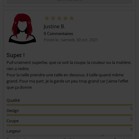
Justine B.
9 Commentaires
Posté le : samedi, 30 oct. 2021
Super !
Pull vraiment superbe, que ce soit la coupe, la couleur ou la matière,
Envoyer le commentaire
rien a redire.
Pour la taille prendre une taille en dessous, il taille quand même
grand. Pour ma part, je la garde un peu trop grand car j'aime l'effet
que ça donne
Qualité
5
Design
5
Coupe
5
Largeur