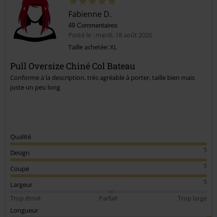
Fabienne D.
49 Commentaires
Posté le : mardi, 18 août 2020
Taille achetée: XL
Pull Oversize Chiné Col Bateau
Envoyer le commentaire
Conforme à la description, très agréable à porter, taille bien mais
juste un peu long
Qualité
5
Design
5
Coupe
5
Largeur
Trop étroit
Parfait
Trop large
Longueur