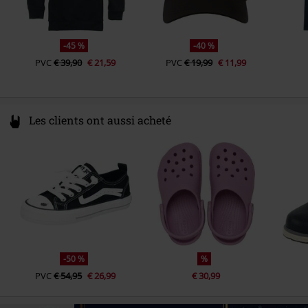
-45 %
-40 %
PVC
€ 39,90
€ 21,59
PVC
€ 19,99
€ 11,99
Les clients ont aussi acheté
-50 %
%
PVC
€ 54,95
€ 26,99
€ 30,99