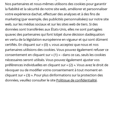
Nos partenaires et nous-mêmes utilisons des cookies pour garantir
la fiabilité et la sécurité de notre site web, améliorer et personnaliser
votre expérience dachat, effectuer des analyses et à des fins de
marketing (par exemple, des publicités personnalisées) sur notre site
Légal
web, sur les médias sociaux et sur les sites web de tiers. Si des
données sont transférées aux États-Unis, elles ne sont partagées
Conditions générales
quavec des partenaires qui font lobjet dune décision dadéquation
en vertu de la législation européenne en vigueur et qui sont dûment
Éditeur
certifiés. En cliquant sur « {0} », vous acceptez que nous et nos
partenaires utilisions des cookies. Vous pouvez également refuser ce
Clauses de confidentialité
consentement en cliquant sur « {1} » - dans ce cas, seuls les cookies
nécessaires seront utilisés. Vous pouvez également ajuster vos
Élimination des déchets et protection de l'environnement
préférences individuelles en cliquant sur « {2} ». Vous avez le droit de
révoquer ou de modifier votre consentement à tout moment en
cliquant sur « {3} ». Pour plus dinformations sur la protection des
Déclaration de Conformité
données, veuillez consulter le site
Politique de confidentialité
.
Informations sur l'accessibilité
Paramètres des Cookies
Période de rétractation