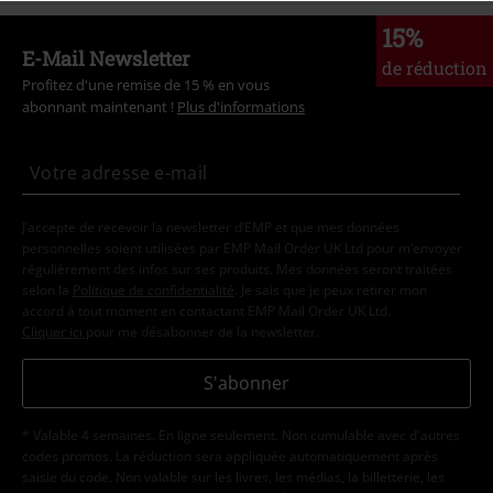
15%
E-Mail Newsletter
de réduction
Profitez d'une remise de 15 % en vous
abonnant maintenant !
Plus d'informations
J’accepte de recevoir la newsletter d’EMP et que mes données
personnelles soient utilisées par EMP Mail Order UK Ltd pour m’envoyer
régulièrement des infos sur ses produits. Mes données seront traitées
selon la
Politique de confidentialité
. Je sais que je peux retirer mon
accord à tout moment en contactant EMP Mail Order UK Ltd.
Cliquer ici
pour me désabonner de la newsletter.
S'abonner
* Valable 4 semaines. En ligne seulement. Non cumulable avec d'autres
codes promos. La réduction sera appliquée automatiquement après
saisie du code. Non valable sur les livres, les médias, la billetterie, les