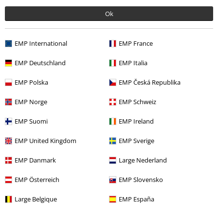
Ok
-49 %
EMP International
EMP France
PVC
€ 39,90
€ 19,99
EMP Deutschland
EMP Italia
EMP Polska
EMP Česká Republika
Plus de catégories. Plus d'options.
EMP Norge
EMP Schweiz
Nouveautés
Vêtements
Sweat-shirts
Hoodies
EMP Suomi
EMP Ireland
Vêtements
Pulls
Hoodies
EMP United Kingdom
EMP Sverige
Films & TV
Films & TV
Films
Vêtements
EMP Danmark
Large Nederland
Films & TV
Films & TV
Harry Potter
Thèmes
Poudlard
EMP Österreich
EMP Slovensko
Films & TV
Films & TV
Harry Potter
Vêtements
Pulls
Sweat-
shirts à capuche
Large Belgique
EMP España