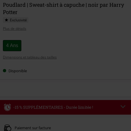
Poudlard | Sweat-shirt à capuche | noir par Harry
Potter
Exclusivité
Plus de détails
Choisissez
4 Ans
votre
Dimensions et tableau des tailles
taille
Disponible
-15 % SUPPLÉMENTAIRES - Durée limitée !
Code
WEEKEND
Copier le code
Valable jusqu'au 09/08/2026
Paiement sur facture