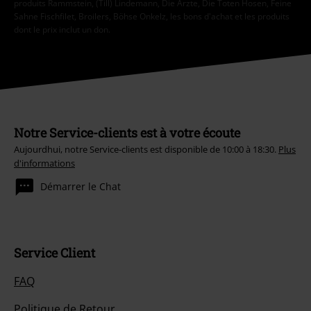
produits Rammstein, (Till) Lindemann, Die Ärzte, Die Toten Hosen, Feine
Sahne Fischfilet, Broilers, Böhse Onkelz, les bons d'achat et les produits
dont le prix inclut un don.
Notre Service-clients est à votre écoute
Aujourdhui, notre Service-clients est disponible de 10:00 à 18:30.
Plus
d'informations
Démarrer le Chat
Service Client
FAQ
Politique de Retour