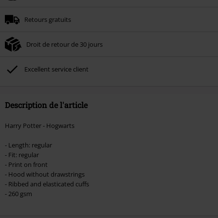
Minimum de commande : € 49,99.
Retours gratuits
Une fois le code saisi, la réduction sera automatiquement déduite à la fin de
la commande.
Droit de retour de 30 jours
Non cumulable avec dautres promotions. Non valable sur : les livres, les
supports multimédias, les billets, Rammstein, (Till) Lindemann, Böhse Onkelz,
Broilers, Die Ärzte, Die Toten Hosen, Metality, les bons d'achat et les articles
Excellent service client
incluant un don.
Description de l'article
Harry Potter - Hogwarts
- Length: regular
- Fit: regular
- Print on front
- Hood without drawstrings
- Ribbed and elasticated cuffs
- 260 gsm