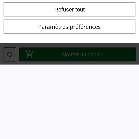
Éditeur
Refuser tout
Clauses de confidentialité
Paramètres préférences
Élimination des déchets et protection de l'environnement
Déclaration de Conformité
Ajouter au panier
Informations sur l'accessibilité
Paramètres des Cookies
Période de rétractation
Tous nos prix sont T.T.C. Cependant, ils ne comprennent pas
les frais
denvoi.
© 1986-2026 Large Popmerchandising BV