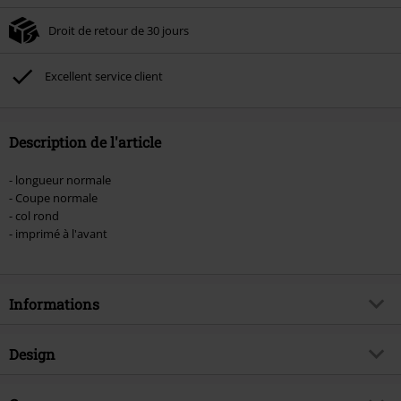
la commande.
Droit de retour de 30 jours
Non cumulable avec dautres promotions. Non valable sur : les livres, les
supports multimédias, les billets, Rammstein, (Till) Lindemann, Böhse Onkelz,
Broilers, Die Ärzte, Die Toten Hosen, Metality, les bons d'achat et les articles
Excellent service client
incluant un don.
Description de l'article
- longueur normale
- Coupe normale
- col rond
- imprimé à l'avant
Informations
Article n°.
579942
Design
Titre
Popular Monster Logo
Catégorie de produit
T-Shirt Manches courtes