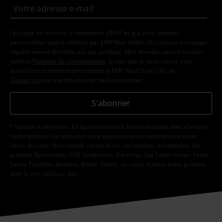
J’accepte de recevoir la newsletter d’EMP et que mes données
personnelles soient utilisées par EMP Mail Order UK Ltd pour m’envoyer
régulièrement des infos sur ses produits. Mes données seront traitées
selon la
Politique de confidentialité
. Je sais que je peux retirer mon
accord à tout moment en contactant EMP Mail Order UK Ltd.
Cliquer ici
pour me désabonner de la newsletter.
S'abonner
* Valable 4 semaines. En ligne seulement. Non cumulable avec d'autres
codes promos. La réduction sera appliquée automatiquement après
saisie du code. Non valable sur les livres, les médias, la billetterie, les
produits Rammstein, (Till) Lindemann, Die Ärzte, Die Toten Hosen, Feine
Sahne Fischfilet, Broilers, Böhse Onkelz, les bons d'achat et les produits
dont le prix inclut un don.