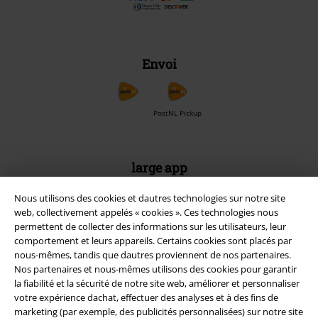
Envoi
PostNL Pickup
large app
Téléchargez la nouvelle Appli large gratuitement et profitez de tous
Nous utilisons des cookies et dautres technologies sur notre site
ses avantages et de toutes ses fonctionnalités.
web, collectivement appelés « cookies ». Ces technologies nous
permettent de collecter des informations sur les utilisateurs, leur
comportement et leurs appareils. Certains cookies sont placés par
nous-mêmes, tandis que dautres proviennent de nos partenaires.
Nos partenaires et nous-mêmes utilisons des cookies pour garantir
la fiabilité et la sécurité de notre site web, améliorer et personnaliser
A Warner Music Group Company
votre expérience dachat, effectuer des analyses et à des fins de
marketing (par exemple, des publicités personnalisées) sur notre site