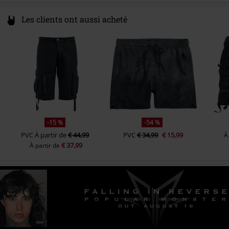
Les clients ont aussi acheté
-15 %
-54 %
PVC
À partir de
€ 44,99
PVC
€ 34,99
€ 15,99
À
€ 37,99
À partir de