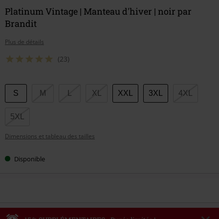
Platinum Vintage | Manteau d'hiver | noir par
Brandit
Plus de détails
(23)
Choisissez
S
M
L
XL
XXL
3XL
4XL
votre
taille
5XL
Dimensions et tableau des tailles
Disponible