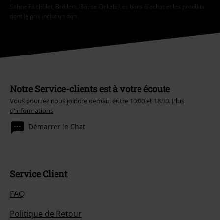
Sahne Fischfilet, Broilers, Böhse Onkelz, les bons d'achat et les produits
dont le prix inclut un don.
Notre Service-clients est à votre écoute
Vous pourrez nous joindre demain entre 10:00 et 18:30.
Plus
d'informations
Démarrer le Chat
Service Client
FAQ
Politique de Retour