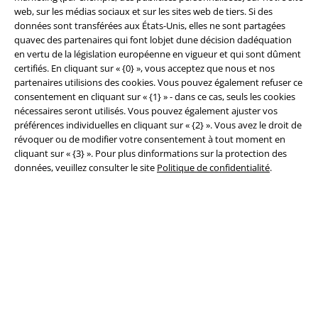
web, sur les médias sociaux et sur les sites web de tiers. Si des
données sont transférées aux États-Unis, elles ne sont partagées
quavec des partenaires qui font lobjet dune décision dadéquation
Légal
en vertu de la législation européenne en vigueur et qui sont dûment
certifiés. En cliquant sur « {0} », vous acceptez que nous et nos
Conditions générales
partenaires utilisions des cookies. Vous pouvez également refuser ce
consentement en cliquant sur « {1} » - dans ce cas, seuls les cookies
Éditeur
nécessaires seront utilisés. Vous pouvez également ajuster vos
préférences individuelles en cliquant sur « {2} ». Vous avez le droit de
révoquer ou de modifier votre consentement à tout moment en
Clauses de confidentialité
cliquant sur « {3} ». Pour plus dinformations sur la protection des
données, veuillez consulter le site
Politique de confidentialité
.
Élimination des déchets et protection de l'environnement
Déclaration de Conformité
Informations sur l'accessibilité
Paramètres des Cookies
Période de rétractation