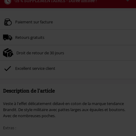
-15 % SUPPLÉMENTAIRES - Durée limitée !
Code
WEEKEND
Copier le code
Valable jusqu'au 09/08/2026
Paiement sur facture
Minimum de commande : € 49,99.
Retours gratuits
Une fois le code saisi, la réduction sera automatiquement déduite à la fin de
la commande.
Droit de retour de 30 jours
Non cumulable avec dautres promotions. Non valable sur : les livres, les
supports multimédias, les billets, Rammstein, (Till) Lindemann, Böhse Onkelz,
Broilers, Die Ärzte, Die Toten Hosen, Metality, les bons d'achat et les articles
Excellent service client
incluant un don.
Description de l'article
Veste à l'effet délicatement délavé en coton de la marque tendance
Brandit. De style militaire avec pattes larges aux épaules et boutons.
Avec de nombreuses poches.
Extras :