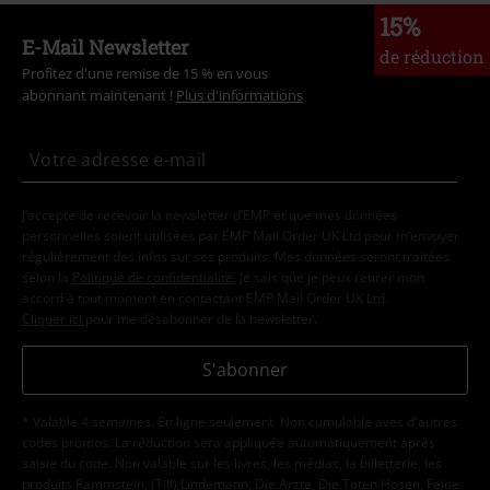
15%
E-Mail Newsletter
de réduction
Profitez d'une remise de 15 % en vous
abonnant maintenant !
Plus d'informations
J’accepte de recevoir la newsletter d’EMP et que mes données
personnelles soient utilisées par EMP Mail Order UK Ltd pour m’envoyer
régulièrement des infos sur ses produits. Mes données seront traitées
selon la
Politique de confidentialité
. Je sais que je peux retirer mon
accord à tout moment en contactant EMP Mail Order UK Ltd.
Cliquer ici
pour me désabonner de la newsletter.
S'abonner
* Valable 4 semaines. En ligne seulement. Non cumulable avec d'autres
codes promos. La réduction sera appliquée automatiquement après
saisie du code. Non valable sur les livres, les médias, la billetterie, les
produits Rammstein, (Till) Lindemann, Die Ärzte, Die Toten Hosen, Feine