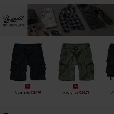
%
%
€ 24,79
€ 24,79
À partir de
À partir de
À