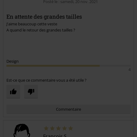
Posté le : samedi, 20 nov. 2021
En attente des grandes tailles
J'aime beaucoup cette veste
Envoyer le commentaire
A quand le retour des grandes tailles ?
Design
4
Est-ce que ce commentaire vous a été utile ?
Commentaire
François S.