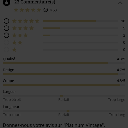
23 Commentaire(s)
4,60
16
5
2
0
0
Qualité
4.3/5
Design
4.7/5
Coupe
4.8/5
Largeur
Trop étroit
Parfait
Trop large
Longueur
Trop court
Parfait
Trop long
Donnez-nous votre avis sur "Platinum Vintage".