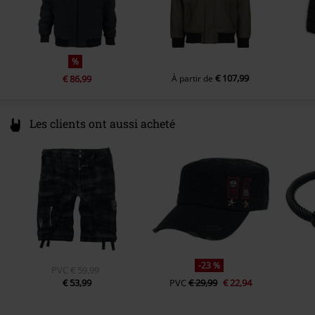
sur la veste « Platinum Vintage » et vous assurent une place suffisante
pour ranger vos effets personnels.
%
€ 107,99
€ 86,99
À partir de
Les clients ont aussi acheté
-23 %
PVC
€ 59,99
€ 53,99
PVC
€ 29,99
€ 22,94