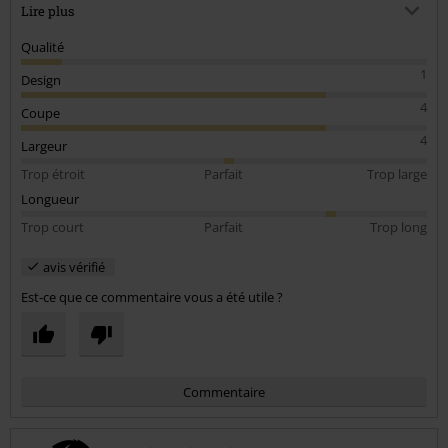
dedans donc elle n'est pas craqué pour surcharge.
Lire plus
Si globalement vos design sont cools, les fringues de Brandit sentent
Qualité
vraiment le "mal fini".
1
Design
Du coup, ras le bol.
4
Coupe
4
Largeur
Trop étroit
Parfait
Trop large
Longueur
Trop court
Parfait
Trop long
avis vérifié
Est-ce que ce commentaire vous a été utile ?
Commentaire