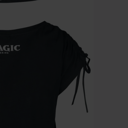
Une fois le co
Non cumulable 
multimédias, l
Toten Hosen, M