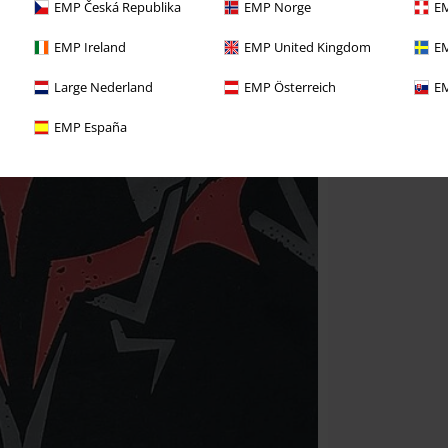
EMP Česká Republika
EMP Norge
EM
EMP Ireland
EMP United Kingdom
EM
Large Nederland
EMP Österreich
EM
EMP España