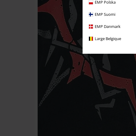
EMP Polska
EMP Suomi
EMP Danmark
Large Belgique