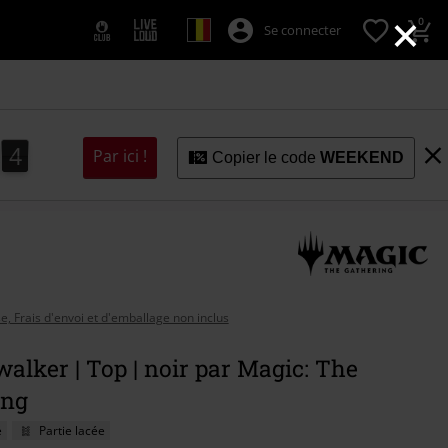
×
0
Se connecter
3
2
2
4
3
Par ici !
Copier le code
WEEKEND
se, Frais d'envoi et d'emballage non inclus
alker | Top | noir par Magic: The
ing
é
Partie lacée