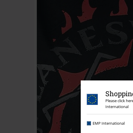
Shopping
Please click he
International
EMP International