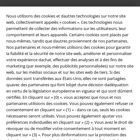
Nous utilisons des cookies et dautres technologies sur notre site
web, collectivement appelés « cookies ». Ces technologies nous
permettent de collecter des informations sur les utilisateurs, leur
comportement et leurs appareils. Certains cookies sont placés par
nous-mêmes, tandis que dautres proviennent de nos partenaires.
Nos partenaires et nous-mêmes utilisons des cookies pour garantir
la fiabilité et la sécurité de notre site web, améliorer et personnaliser
Légal
votre expérience dachat, effectuer des analyses et à des fins de
marketing (par exemple, des publicités personnalisées) sur notre site
Conditions générales
web, sur les médias sociaux et sur les sites web de tiers. Si des
données sont transférées aux États-Unis, elles ne sont partagées
Éditeur
quavec des partenaires qui font lobjet dune décision dadéquation
en vertu de la législation européenne en vigueur et qui sont dûment
certifiés. En cliquant sur « {0} », vous acceptez que nous et nos
Clauses de confidentialité
partenaires utilisions des cookies. Vous pouvez également refuser ce
consentement en cliquant sur « {1} » - dans ce cas, seuls les cookies
Élimination des déchets et protection de l'environnement
nécessaires seront utilisés. Vous pouvez également ajuster vos
préférences individuelles en cliquant sur « {2} ». Vous avez le droit de
Déclaration de Conformité
révoquer ou de modifier votre consentement à tout moment en
cliquant sur « {3} ». Pour plus dinformations sur la protection des