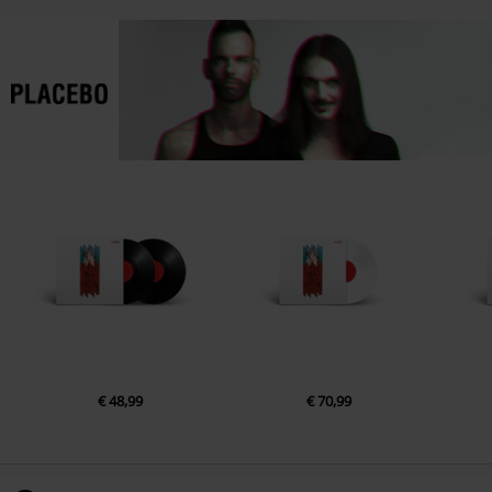
5.
Lady OF The Flowers (LIVE 1997)
6.
Teenage Angst (DEMOS 1995)
7.
Nancy Boy (DEMOS 1995)
8.
Bruise Pristine (DEMOS 1995)
9.
Swallow (DEMOS 1995)
€ 48,99
€ 70,99