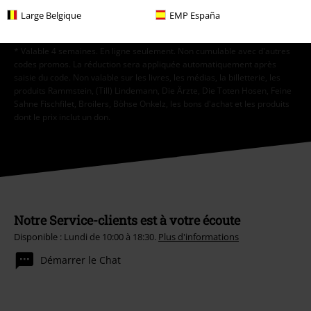
Large Belgique
EMP España
S'abonner
* Valable 4 semaines. En ligne seulement. Non cumulable avec d'autres
codes promos. La réduction sera appliquée automatiquement après
saisie du code. Non valable sur les livres, les médias, la billetterie, les
produits Rammstein, (Till) Lindemann, Die Ärzte, Die Toten Hosen, Feine
Sahne Fischfilet, Broilers, Böhse Onkelz, les bons d'achat et les produits
dont le prix inclut un don.
Notre Service-clients est à votre écoute
Disponible : Lundi de 10:00 à 18:30.
Plus d'informations
Démarrer le Chat