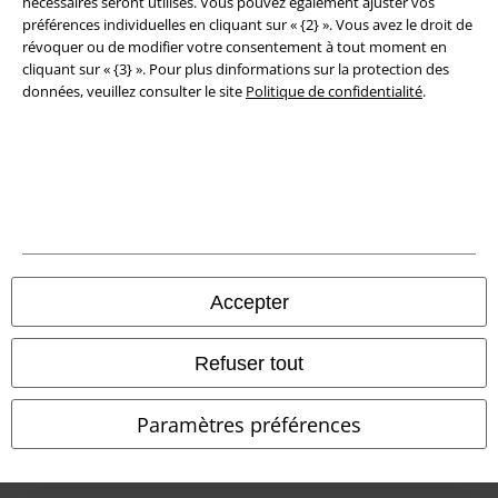
nécessaires seront utilisés. Vous pouvez également ajuster vos
préférences individuelles en cliquant sur « {2} ». Vous avez le droit de
Déclaration de Conformité
révoquer ou de modifier votre consentement à tout moment en
cliquant sur « {3} ». Pour plus dinformations sur la protection des
Informations sur l'accessibilité
données, veuillez consulter le site
Politique de confidentialité
.
Paramètres des Cookies
Période de rétractation
Tous nos prix sont T.T.C. Cependant, ils ne comprennent pas
les frais
denvoi.
© 1986-2026 Large Popmerchandising BV
Accepter
Refuser tout
Boutiques en ligne EMP
Paramètres préférences
EMP International