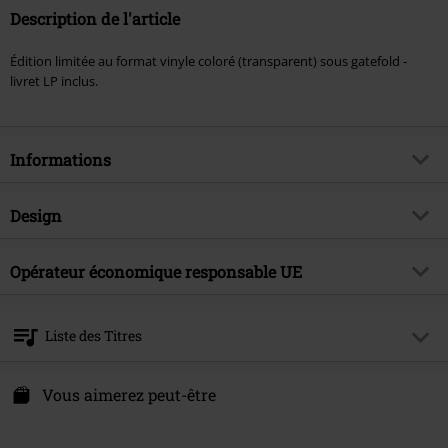
Description de l'article
Édition limitée au format vinyle coloré (transparent) sous gatefold -
livret LP inclus.
Informations
Article n°.
578295
Design
Titre
Parasomnia
Catégorie de produit
LP
Genre (musique)
Opérateur économique responsable UE
Progressive Metal
Média - Format
2-LP
Thématiques
Groupes
Sony Music Entertainment Germany GmbH
Balanstraße 73 // Haus 31
Artiste
Dream Theater
Liste des Titres
81541 München
Date de sortie
07/02/2025
Germany
LP 1
kontakt@sonymusic.com
Vous aimerez peut-être
1.
In The Arms Of Morpheus
2.
Night Terror