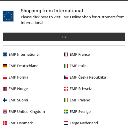
Musique
Médias
Vinyle
Shopping from International
Promos %
Médias
Vinyl
Please click here to visit EMP Online Shop for customers from
International
Musique
Les Styles
Ok
Musique
Top Bands
Dream Theater
Vinyles
EMP International
EMP France
15%
EMP Deutschland
EMP Italia
E-Mail Newsletter
de réduction
Profitez d'une remise de 15 % en vous
EMP Polska
EMP Česká Republika
abonnant maintenant !
Plus d'informations
EMP Norge
EMP Schweiz
EMP Suomi
EMP Ireland
EMP United Kingdom
EMP Sverige
J’accepte de recevoir la newsletter d’EMP et que mes données
personnelles soient utilisées par EMP Mail Order UK Ltd pour m’envoyer
EMP Danmark
Large Nederland
régulièrement des infos sur ses produits. Mes données seront traitées