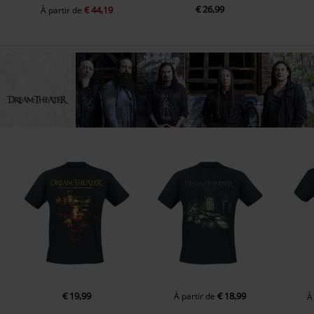
€ 26,99
€ 44,19
À partir de
€ 19,99
€ 18,99
À partir de
À