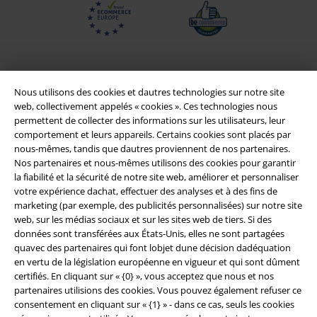
Nous utilisons des cookies et dautres technologies sur notre site
web, collectivement appelés « cookies ». Ces technologies nous
permettent de collecter des informations sur les utilisateurs, leur
comportement et leurs appareils. Certains cookies sont placés par
nous-mêmes, tandis que dautres proviennent de nos partenaires.
Nos partenaires et nous-mêmes utilisons des cookies pour garantir
la fiabilité et la sécurité de notre site web, améliorer et personnaliser
Légal
votre expérience dachat, effectuer des analyses et à des fins de
marketing (par exemple, des publicités personnalisées) sur notre site
Conditions générales
web, sur les médias sociaux et sur les sites web de tiers. Si des
données sont transférées aux États-Unis, elles ne sont partagées
Éditeur
quavec des partenaires qui font lobjet dune décision dadéquation
en vertu de la législation européenne en vigueur et qui sont dûment
certifiés. En cliquant sur « {0} », vous acceptez que nous et nos
Clauses de confidentialité
partenaires utilisions des cookies. Vous pouvez également refuser ce
consentement en cliquant sur « {1} » - dans ce cas, seuls les cookies
Élimination des déchets et protection de l'environnement