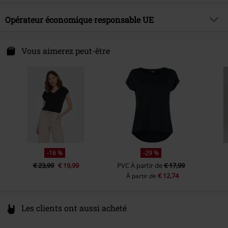
Date de sortie
04/04/2025
Encolure
Col rond avec poignets côtelés
Matière extérieure
42 % viscose, 35 % nylon, 23 %
Opérateur économique responsable UE
Collection
Femme
Longueur des manches
Manches courtes
polyester
Couleur
beige/noir
Bestseller A/S
Instruction d'entretien
Lavage en machine
Fredskovvej
Vous aimerez peut-être
7330 Brande
Denmark
www.bestseller.com
-16 %
-29 %
€ 23,99
€ 19,99
PVC
À partir de
€ 17,99
€ 12,74
À partir de
Les clients ont aussi acheté