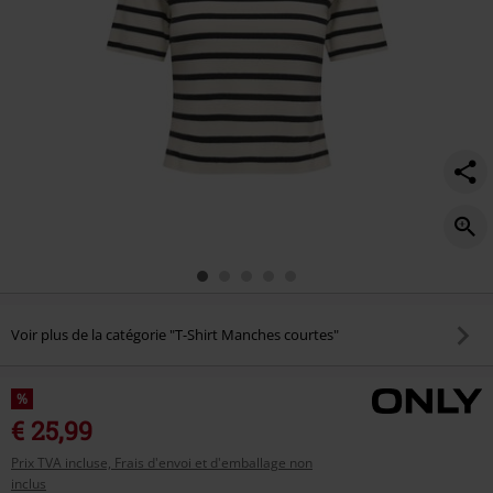
manches-
courtes/586033.html
Voir plus de la catégorie "T-Shirt Manches courtes"
%
€ 25,99
Prix TVA incluse, Frais d'envoi et d'emballage non
inclus