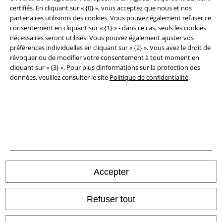
certifiés. En cliquant sur « {0} », vous acceptez que nous et nos
Légal
partenaires utilisions des cookies. Vous pouvez également refuser ce
consentement en cliquant sur « {1} » - dans ce cas, seuls les cookies
Conditions générales
nécessaires seront utilisés. Vous pouvez également ajuster vos
préférences individuelles en cliquant sur « {2} ». Vous avez le droit de
Éditeur
révoquer ou de modifier votre consentement à tout moment en
cliquant sur « {3} ». Pour plus dinformations sur la protection des
Clauses de confidentialité
données, veuillez consulter le site
Politique de confidentialité
.
Élimination des déchets et protection de l'environnement
Déclaration de Conformité
Informations sur l'accessibilité
Paramètres des Cookies
Accepter
Période de rétractation
Refuser tout
Tous nos prix sont T.T.C. Cependant, ils ne comprennent pas
les frais
denvoi.