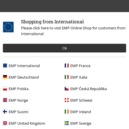
Shopping from International
Please click here to visit EMP Online Shop for customers from
International
Plus de catégories. Plus d'options.
Ok
Vêtements & accessoires
Hauts
T-shirts
Thèmes
Streetwear
Streetwear Femme
EMP International
EMP France
Thèmes
Streetwear
Vêtements
T-Shirts
EMP Deutschland
EMP Italia
Thèmes
Basics
Vêtements
T-Shirts
EMP Polska
EMP Česká Republika
Thèmes
Basics
Basics Femme
EMP Norge
EMP Schweiz
EMP Suomi
EMP Ireland
15%
EMP United Kingdom
EMP Sverige