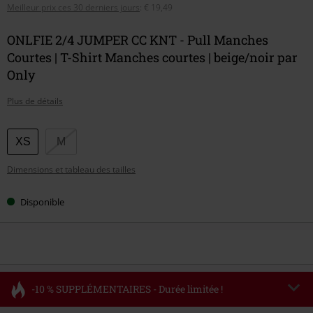
Meilleur prix ces 30 derniers jours
:
€ 19,49
ONLFIE 2/4 JUMPER CC KNT - Pull Manches
Courtes | T-Shirt Manches courtes | beige/noir par
Only
Plus de détails
Choisissez
XS
M
votre
Dimensions et tableau des tailles
taille
Disponible
-10 % SUPPLÉMENTAIRES - Durée limitée !