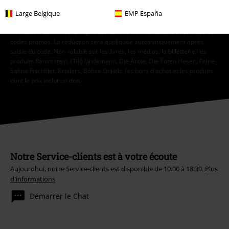
S'abonner
Large Belgique
EMP España
* Valable 4 semaines. En ligne seulement. Non cumulable avec d'autres
codes promos. La réduction sera appliquée automatiquement après
saisie du code. Non valable sur les livres, les médias, la billetterie, les
produits Rammstein, (Till) Lindemann, Die Ärzte, Die Toten Hosen, Feine
Sahne Fischfilet, Broilers, Böhse Onkelz, les bons d'achat et les produits
dont le prix inclut un don.
Notre Service-clients est à votre écoute
Aujourdhui, notre Service-clients est disponible de 10:00 à 18:30.
Plus
d'informations
Démarrer le Chat