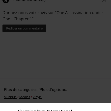
Donnez-nous votre avis sur "One Assassination under
God - Chapter 1".
Rédiger un commentaire
Plus de catégories. Plus d'options.
Musique
Médias
Vinyle
Musique
Top Bands
Marilyn Manson
Médias