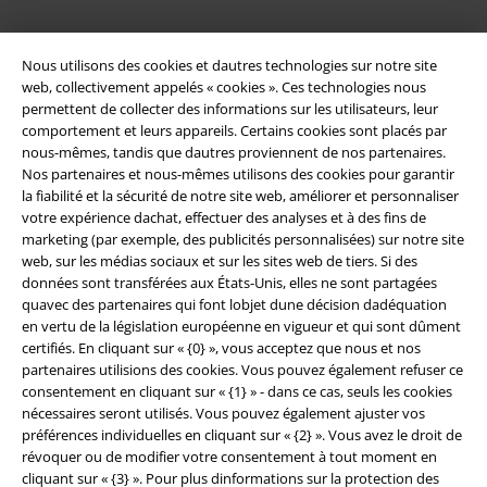
Nous utilisons des cookies et dautres technologies sur notre site
web, collectivement appelés « cookies ». Ces technologies nous
permettent de collecter des informations sur les utilisateurs, leur
comportement et leurs appareils. Certains cookies sont placés par
nous-mêmes, tandis que dautres proviennent de nos partenaires.
Nos partenaires et nous-mêmes utilisons des cookies pour garantir
la fiabilité et la sécurité de notre site web, améliorer et personnaliser
Légal
votre expérience dachat, effectuer des analyses et à des fins de
marketing (par exemple, des publicités personnalisées) sur notre site
Conditions générales
web, sur les médias sociaux et sur les sites web de tiers. Si des
données sont transférées aux États-Unis, elles ne sont partagées
Éditeur
quavec des partenaires qui font lobjet dune décision dadéquation
en vertu de la législation européenne en vigueur et qui sont dûment
certifiés. En cliquant sur « {0} », vous acceptez que nous et nos
Clauses de confidentialité
partenaires utilisions des cookies. Vous pouvez également refuser ce
consentement en cliquant sur « {1} » - dans ce cas, seuls les cookies
Élimination des déchets et protection de l'environnement
nécessaires seront utilisés. Vous pouvez également ajuster vos
préférences individuelles en cliquant sur « {2} ». Vous avez le droit de
Déclaration de Conformité
révoquer ou de modifier votre consentement à tout moment en
cliquant sur « {3} ». Pour plus dinformations sur la protection des