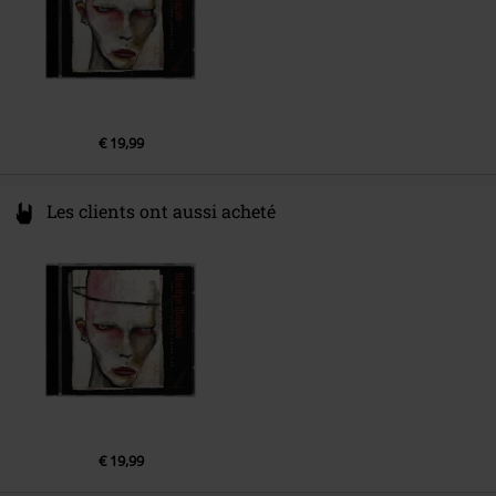
4.
As Sick As The Secrets Within
5.
Sacrilegious
6.
Death Is Not A Costume
7.
Meet Me In Purgatory
€ 19,99
8.
Raise The Red Flag
9.
Sacrifice Of The Mass
Les clients ont aussi acheté
€ 19,99