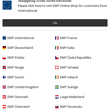
Shopping from International
Please click here to visit EMP Online Shop for customers from
Promos %
Médias
Vinyl
International
Musique
Les Styles
Nu Metal
Ok
15%
EMP International
EMP France
E-Mail Newsletter
de réduction
Profitez d'une remise de 15 % en vous
EMP Deutschland
EMP Italia
abonnant maintenant !
Plus d'informations
EMP Polska
EMP Česká Republika
EMP Norge
EMP Schweiz
EMP Suomi
EMP Ireland
J’accepte de recevoir la newsletter d’EMP et que mes données
personnelles soient utilisées par EMP Mail Order UK Ltd pour m’envoyer
EMP United Kingdom
EMP Sverige
régulièrement des infos sur ses produits. Mes données seront traitées
selon la
Politique de confidentialité
. Je sais que je peux retirer mon
EMP Danmark
Large Nederland
accord à tout moment en contactant EMP Mail Order UK Ltd.
Cliquer ici
pour me désabonner de la newsletter.
EMP Österreich
EMP Slovensko