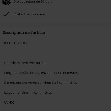
Droit de retour de 30 jours
Non cumulable avec dautres promotions. Non valable sur : les livres, les
supports multimédias, les billets, Rammstein, (Till) Lindemann, Böhse Onkelz,
Broilers, Die Ärzte, Die Toten Hosen, Metality, les bons d'achat et les articles
Excellent service client
incluant un don.
Description de l'article
ZIPPO - OB36-08
- L'article est livré avec un étui
- Longueur des branches : environ 13,5 centimètres
- Dimensions des verres : environ 6 x 5 centimètres
- Largeur : environ 14 centimètres
- UV 400