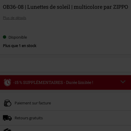
OB36-08 | Lunettes de soleil | multicolore par ZIPPO
Plus de détails
Choisissez
Disponible
votre
Plus que 1 en stock
taille
-15 % SUPPLÉMENTAIRES - Durée limitée !
Code
AFTERWORK
Copier le code
Valable uniquement le 06/08/2026 du 16:00 au 23:59.
Paiement sur facture
Minimum de commande : € 49,99.
Retours gratuits
Une fois le code saisi, la réduction sera automatiquement déduite à la fin de
la commande.