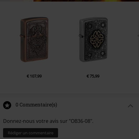
Conseil d'entretien : nettoyer à l'eau savonneuse, puis rincer et sécher
avec un chiffon doux.
Pour préserver leur qualité, ranger les lunettes de manière à ne pas
rayer les verres.
Ne conviennent pas à la conduite au crépuscule et de nuit.
€ 107,99
€ 75,99
0 Commentaire(s)
Donnez-nous votre avis sur "OB36-08".
Rédiger un commentaire