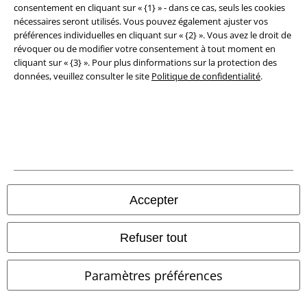
consentement en cliquant sur « {1} » - dans ce cas, seuls les cookies
Élimination des déchets et protection de l'environnement
nécessaires seront utilisés. Vous pouvez également ajuster vos
préférences individuelles en cliquant sur « {2} ». Vous avez le droit de
Déclaration de Conformité
révoquer ou de modifier votre consentement à tout moment en
cliquant sur « {3} ». Pour plus dinformations sur la protection des
Informations sur l'accessibilité
données, veuillez consulter le site
Politique de confidentialité
.
Paramètres des Cookies
Période de rétractation
Tous nos prix sont T.T.C. Cependant, ils ne comprennent pas
les frais
denvoi.
© 1986-2026 Large Popmerchandising BV
Accepter
Refuser tout
Boutiques en ligne EMP
Paramètres préférences
EMP International