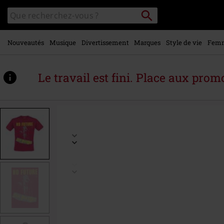
Voir le
Rechercher
Rechercher
contenu
sur
principal
le
catalogue
Nouveautés
Musique
Divertissement
Marques
Style de vie
Fem
Le travail est fini. Place aux promo
https://www.large.be/fr/p/no-
future-
live-
photo/538227.html