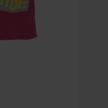
Une fois le co
Non cumulable 
multimédias, l
Toten Hosen, M