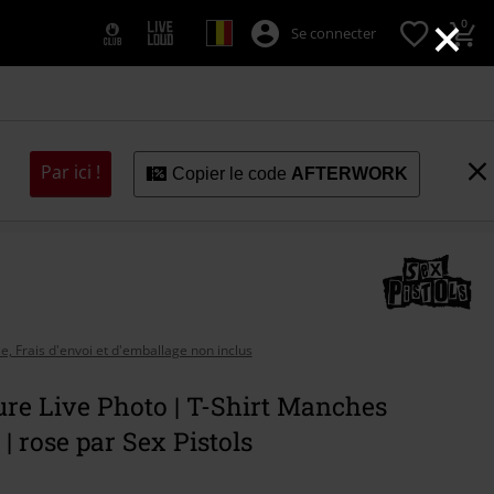
×
0
Se connecter
Par ici !
Copier le code
AFTERWORK
se, Frais d'envoi et d'emballage non inclus
re Live Photo | T-Shirt Manches
 | rose par Sex Pistols