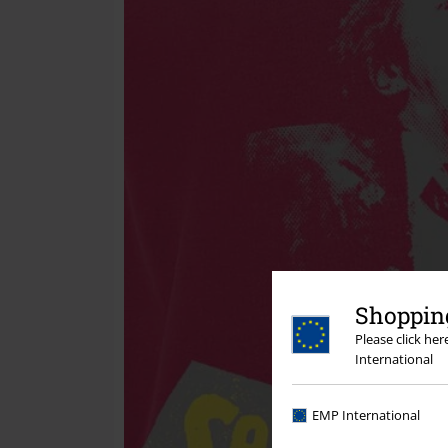
Shopping
Please click he
International
EMP International