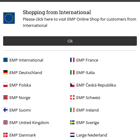
Films & TV
Figurines
Shopping from International
Films & TV
La Maison
Please click here to visit EMP Online Shop for customers from
International
Films & TV
Films & TV
One Piece
Articles pour la maison
Ok
Films & TV
Films & TV
One Piece
Figurines
EMP International
EMP France
15%
EMP Deutschland
EMP Italia
E-Mail Newsletter
de réduction
Profitez d'une remise de 15 % en vous
EMP Polska
EMP Česká Republika
abonnant maintenant !
Plus d'informations
EMP Norge
EMP Schweiz
EMP Suomi
EMP Ireland
EMP United Kingdom
EMP Sverige
J’accepte de recevoir la newsletter d’EMP et que mes données
personnelles soient utilisées par EMP Mail Order UK Ltd pour m’envoyer
EMP Danmark
Large Nederland
régulièrement des infos sur ses produits. Mes données seront traitées