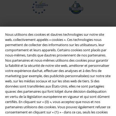
Nous utilisons des cookies et dautres technologies sur notre site
web, collectivement appelés « cookies ». Ces technologies nous
permettent de collecter des informations sur les utilisateurs, leur
comportement et leurs appareils. Certains cookies sont placés par
nous-mêmes, tandis que dautres proviennent de nos partenaires.
Nos partenaires et nous-mêmes utilisons des cookies pour garantir
la fiabilité et la sécurité de notre site web, améliorer et personnaliser
Légal
votre expérience dachat, effectuer des analyses et à des fins de
marketing (par exemple, des publicités personnalisées) sur notre site
Conditions générales
web, sur les médias sociaux et sur les sites web de tiers. Si des
données sont transférées aux États-Unis, elles ne sont partagées
Éditeur
quavec des partenaires qui font lobjet dune décision dadéquation
en vertu de la législation européenne en vigueur et qui sont dûment
certifiés. En cliquant sur « {0} », vous acceptez que nous et nos
Clauses de confidentialité
partenaires utilisions des cookies. Vous pouvez également refuser ce
consentement en cliquant sur « {1} » - dans ce cas, seuls les cookies
Élimination des déchets et protection de l'environnement