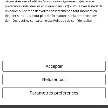
nécessaires seront utilisés. Vous pouvez également ajuster vos
préférences individuelles en cliquant sur « {2} ». Vous avez le droit de
Déclaration de Conformité
révoquer ou de modifier votre consentement à tout moment en
cliquant sur « {3} ». Pour plus dinformations sur la protection des
Informations sur l'accessibilité
données, veuillez consulter le site
Politique de confidentialité
.
Paramètres des Cookies
Période de rétractation
Tous nos prix sont T.T.C. Cependant, ils ne comprennent pas
les frais
denvoi.
© 1986-2026 Large Popmerchandising BV
Accepter
Refuser tout
Boutiques en ligne EMP
Paramètres préférences
EMP International