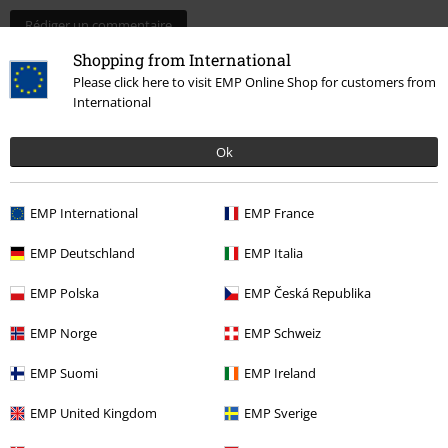
Rédiger un commentaire
Shopping from International
Please click here to visit EMP Online Shop for customers from
International
Ok
EMP International
EMP France
EMP Deutschland
EMP Italia
15%
EMP Polska
EMP Česká Republika
E-Mail Newsletter
de réduction
Profitez d'une remise de 15 % en vous
EMP Norge
EMP Schweiz
abonnant maintenant !
Plus d'informations
EMP Suomi
EMP Ireland
EMP United Kingdom
EMP Sverige