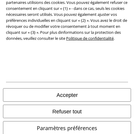
partenaires utilisions des cookies. Vous pouvez également refuser ce
Clauses de confidentialité
consentement en cliquant sur « {1} » - dans ce cas, seuls les cookies
nécessaires seront utilisés. Vous pouvez également ajuster vos
Élimination des déchets et protection de l'environnement
préférences individuelles en cliquant sur « {2} ». Vous avez le droit de
révoquer ou de modifier votre consentement à tout moment en
Déclaration de Conformité
cliquant sur « {3} ». Pour plus dinformations sur la protection des
données, veuillez consulter le site
Politique de confidentialité
.
Informations sur l'accessibilité
Paramètres des Cookies
Période de rétractation
Tous nos prix sont T.T.C. Cependant, ils ne comprennent pas
les frais
denvoi.
Accepter
© 1986-2026 Large Popmerchandising BV
Refuser tout
Paramètres préférences
Boutiques en ligne EMP