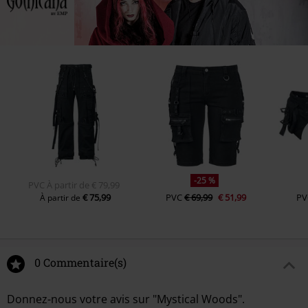
-25 %
PVC
À partir de
€ 79,99
€ 75,99
PVC
€ 69,99
€ 51,99
PV
À partir de
0 Commentaire(s)
Donnez-nous votre avis sur "Mystical Woods".