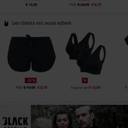
€ 16,99
PVC
€ 24,99
€ 8,79
Les clients ont aussi acheté
-56 %
%
PVC
€ 19,99
€ 8,79
€ 16,99
À
À partir de