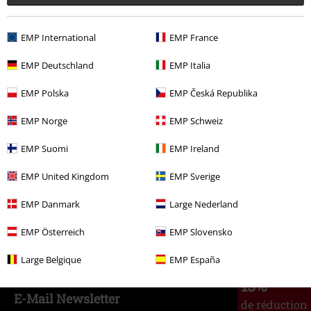
-72 %
PVC
€ 22,99
€ 6,39
EMP International
EMP France
EMP Deutschland
EMP Italia
Plus de catégories. Plus d'options.
EMP Polska
EMP Česká Republika
Vêtements de marque
Vêtements
Maillots de bain
EMP Norge
EMP Schweiz
Vêtements de marque
Marques EMP
Maillots de bain
Bikinis
EMP Suomi
EMP Ireland
Vêtements de marque
Marques EMP
Femme
Black Premium by
EMP
Vêtements
EMP United Kingdom
EMP Sverige
Vêtements
Vêtements de bain
Bikinis
Bas de bikini
EMP Danmark
Large Nederland
Vêtements
Vêtements de bain
Bikinis
Ensembles bikini
EMP Österreich
EMP Slovensko
Large Belgique
EMP España
15%
E-Mail Newsletter
de réduction