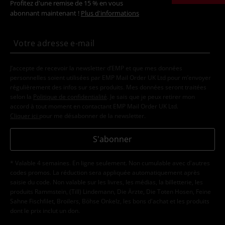
Profitez d'une remise de 15 % en vous
abonnant maintenant !
Plus d'informations
J’accepte de recevoir la newsletter d’EMP et que mes données
personnelles soient utilisées par EMP Mail Order UK Ltd pour m’envoyer
régulièrement des infos sur ses produits. Mes données seront traitées
selon la
Politique de confidentialité
. Je sais que je peux retirer mon
accord à tout moment en contactant EMP Mail Order UK Ltd.
Cliquer ici
pour me désabonner de la newsletter.
S'abonner
* Valable 4 semaines. En ligne seulement. Non cumulable avec d'autres
codes promos. La réduction sera appliquée automatiquement après
saisie du code. Non valable sur les livres, les médias, la billetterie, les
produits Rammstein, (Till) Lindemann, Die Ärzte, Die Toten Hosen, Feine
Sahne Fischfilet, Broilers, Böhse Onkelz, les bons d'achat et les produits
dont le prix inclut un don.