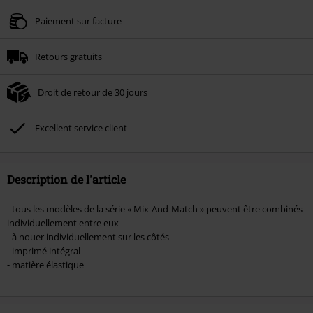
Valable jusqu'au 09/08/2026
Paiement sur facture
Minimum de commande : € 49,99.
Retours gratuits
Une fois le code saisi, la réduction sera automatiquement déduite à la fin de
la commande.
Droit de retour de 30 jours
Non cumulable avec dautres promotions. Non valable sur : les livres, les
supports multimédias, les billets, Rammstein, (Till) Lindemann, Böhse Onkelz,
Broilers, Die Ärzte, Die Toten Hosen, Metality, les bons d'achat et les articles
Excellent service client
incluant un don.
Description de l'article
- tous les modèles de la série « Mix-And-Match » peuvent être combinés
individuellement entre eux
- à nouer individuellement sur les côtés
- imprimé intégral
- matière élastique