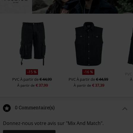
-15 %
-16 %
PVC
PVC
À partir de
€ 44,99
PVC
À partir de
€ 44,99
À
€ 37,99
€ 37,39
À partir de
À partir de
0 Commentaire(s)
Donnez-nous votre avis sur "Mix And Match".