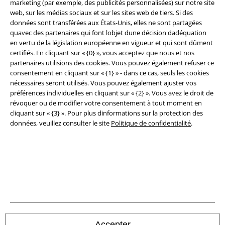
marketing (par exemple, des publicités personnalisées) sur notre site
Légal
web, sur les médias sociaux et sur les sites web de tiers. Si des
données sont transférées aux États-Unis, elles ne sont partagées
Conditions générales
quavec des partenaires qui font lobjet dune décision dadéquation
en vertu de la législation européenne en vigueur et qui sont dûment
Éditeur
certifiés. En cliquant sur « {0} », vous acceptez que nous et nos
partenaires utilisions des cookies. Vous pouvez également refuser ce
Clauses de confidentialité
consentement en cliquant sur « {1} » - dans ce cas, seuls les cookies
nécessaires seront utilisés. Vous pouvez également ajuster vos
Élimination des déchets et protection de l'environnement
préférences individuelles en cliquant sur « {2} ». Vous avez le droit de
révoquer ou de modifier votre consentement à tout moment en
cliquant sur « {3} ». Pour plus dinformations sur la protection des
Déclaration de Conformité
données, veuillez consulter le site
Politique de confidentialité
.
Informations sur l'accessibilité
Paramètres des Cookies
Période de rétractation
Tous nos prix sont T.T.C. Cependant, ils ne comprennent pas
les frais
denvoi.
Accepter