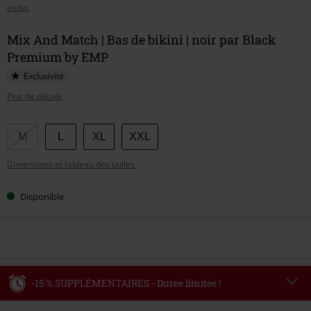
inclus
Mix And Match | Bas de bikini | noir par Black
Premium by EMP
Exclusivité
Plus de détails
Choisissez
M
L
XL
XXL
votre
Dimensions et tableau des tailles
taille
Disponible
-15 % SUPPLÉMENTAIRES - Durée limitée !
Code
WEEKEND
Copier le code