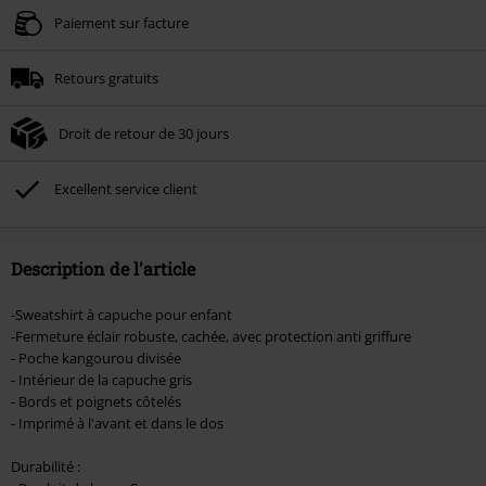
Valable jusqu'au 09/08/2026
Paiement sur facture
Minimum de commande : € 49,99.
Retours gratuits
Une fois le code saisi, la réduction sera automatiquement déduite à la fin de
la commande.
Droit de retour de 30 jours
Non cumulable avec dautres promotions. Non valable sur : les livres, les
supports multimédias, les billets, Rammstein, (Till) Lindemann, Böhse Onkelz,
Broilers, Die Ärzte, Die Toten Hosen, Metality, les bons d'achat et les articles
Excellent service client
incluant un don.
Description de l'article
-Sweatshirt à capuche pour enfant
-Fermeture éclair robuste, cachée, avec protection anti griffure
- Poche kangourou divisée
- Intérieur de la capuche gris
- Bords et poignets côtelés
- Imprimé à l'avant et dans le dos
Durabilité :