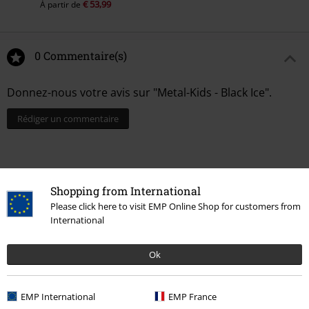
€ 53,99
À partir de
0 Commentaire(s)
Donnez-nous votre avis sur "Metal-Kids - Black Ice".
Rédiger un commentaire
Shopping from International
Please click here to visit EMP Online Shop for customers from
International
Ok
Dernière visite
EMP International
EMP France