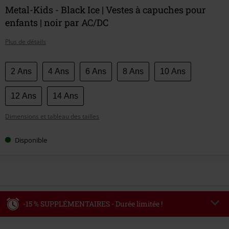
Metal-Kids - Black Ice | Vestes à capuches pour
enfants | noir par AC/DC
Plus de détails
Choisissez
2 Ans
4 Ans
6 Ans
8 Ans
10 Ans
votre
taille
12 Ans
14 Ans
Dimensions et tableau des tailles
Disponible
-15 % SUPPLÉMENTAIRES - Durée limitée !
Code
WEEKEND
Copier le code