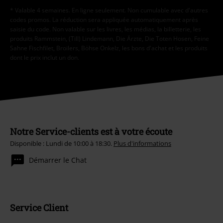
* Valable 4 semaines. En ligne seulement. Non cumulable avec d'autres
codes promos. La réduction sera appliquée automatiquement après
saisie du code. Non valable sur les livres, les médias, la billetterie, les
produits Rammstein, (Till) Lindemann, Die Ärzte, Die Toten Hosen, Feine
Sahne Fischfilet, Broilers, Böhse Onkelz, les bons d'achat et les produits
dont le prix inclut un don.
Notre Service-clients est à votre écoute
Disponible : Lundi de 10:00 à 18:30.
Plus d'informations
Démarrer le Chat
Service Client