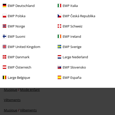
EMP Deutschland
EMP Italia
EMP Polska
EMP Česká Republika
EMP Norge
EMP Schweiz
EMP Suomi
EMP Ireland
EMP United Kingdom
EMP Sverige
€ 64,99
EMP Danmark
Large Nederland
EMP Österreich
EMP Slovensko
Plus de catégories. Plus d'options.
Large Belgique
EMP España
Musique
Top Bands
AC/DC
Musique
Mode enfant
Vêtements
Musique
Vêtements