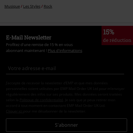
Musique
Les Styles
Rock
15%
E-Mail Newsletter
de réduction
Profitez d'une remise de 15 % en vous
abonnant maintenant !
Plus d'informations
J’accepte de recevoir la newsletter d’EMP et que mes données
personnelles soient utilisées par EMP Mail Order UK Ltd pour m’envoyer
régulièrement des infos sur ses produits. Mes données seront traitées
selon la
Politique de confidentialité
. Je sais que je peux retirer mon
accord à tout moment en contactant EMP Mail Order UK Ltd.
Cliquer ici
pour me désabonner de la newsletter.
S'abonner