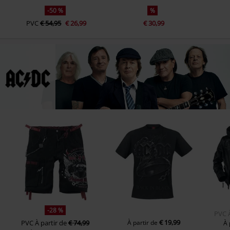
-50 %
%
PVC
€ 54,95
€ 26,99
€ 30,99
-28 %
PVC
€ 19,99
PVC
À partir de
€ 74,99
À partir de
À 