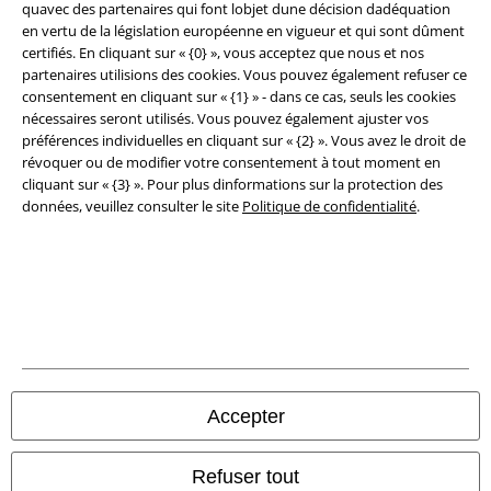
quavec des partenaires qui font lobjet dune décision dadéquation
Légal
en vertu de la législation européenne en vigueur et qui sont dûment
certifiés. En cliquant sur « {0} », vous acceptez que nous et nos
Conditions générales
partenaires utilisions des cookies. Vous pouvez également refuser ce
consentement en cliquant sur « {1} » - dans ce cas, seuls les cookies
Éditeur
nécessaires seront utilisés. Vous pouvez également ajuster vos
préférences individuelles en cliquant sur « {2} ». Vous avez le droit de
Clauses de confidentialité
révoquer ou de modifier votre consentement à tout moment en
cliquant sur « {3} ». Pour plus dinformations sur la protection des
données, veuillez consulter le site
Politique de confidentialité
.
Élimination des déchets et protection de l'environnement
Déclaration de Conformité
Informations sur l'accessibilité
Paramètres des Cookies
Période de rétractation
Accepter
Tous nos prix sont T.T.C. Cependant, ils ne comprennent pas
les frais
Refuser tout
denvoi.