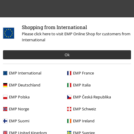
Shopping from International
Please click here to visit EMP Online Shop for customers from
International
Plus de catégories. Plus d'options.
Nouveautés
Accessoires
Porte-clés
Ok
Thèmes
Idées cadeaux
Nerds de cinéma
EMP International
EMP France
Thèmes
Idées cadeaux
Nerds du jeu
EMP Deutschland
EMP Italia
Gaming
Merch Du Top Des Jeux
Les Styles
Jeux de Plateforme
EMP Polska
EMP Česká Republika
Gaming
Merch Du Top Des Jeux
Super Mario
Accessoires
EMP Norge
EMP Schweiz
EMP Suomi
EMP Ireland
15%
E-Mail Newsletter
EMP United Kingdom
EMP Sverige