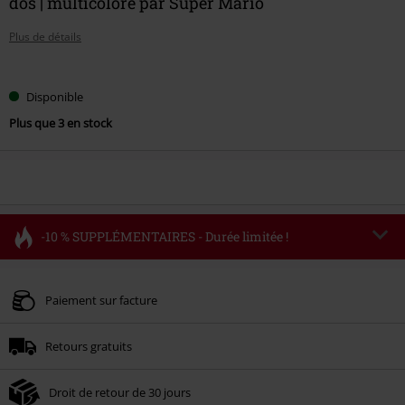
dos | multicolore par Super Mario
Plus de détails
Choisissez
Disponible
votre
Plus que 3 en stock
taille
-10 % SUPPLÉMENTAIRES - Durée limitée !
Code
FLASH
Copier le code
Valable jusqu'au 11/08/2026
Paiement sur facture
Minimum de commande : € 49,99.
Retours gratuits
Une fois le code saisi, la réduction sera automatiquement déduite à la fin de
la commande.
Droit de retour de 30 jours
Non cumulable avec dautres promotions. Non valable sur : les livres, les