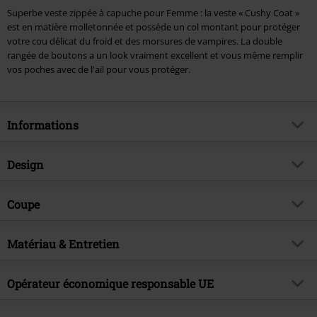
Superbe veste zippée à capuche pour Femme : la veste « Cushy Coat »
est en matière molletonnée et possède un col montant pour protéger
votre cou délicat du froid et des morsures de vampires. La double
rangée de boutons a un look vraiment excellent et vous même remplir
vos poches avec de l'ail pour vous protéger.
Informations
Article n°.
176513
Design
Titre
Manteau Cushy
Catégorie de produit
Sweat-shirt zippé à capuche
Brand
Coupe
RED by EMP
Motif
Uni
Exclusivité EMP
Oui
Coupe de l'article
Regular / Coupe standard
Détails
Matériau & Entretien
Capuche Détachable
Thématiques
Basics, RockWear, StreetWear
Longueur du vêtement
Standard
Encolure
Col rond
Date de sortie
12/01/2024
Matière extérieure
60% Coton, 40% Polyester
Opérateur économique responsable UE
Forme du col
Capuche
Collection
Femme
Instruction d'entretien
Lavage en machine
Forme des manches
Manches standard
Free Connection Textilagentur GmbH & Co. KG