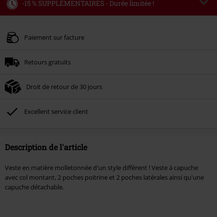
-15 % SUPPLÉMENTAIRES - Durée limitée !
Code
WEEKEND
Copier le code
Valable jusqu'au 09/08/2026
Paiement sur facture
Minimum de commande : € 49,99.
Retours gratuits
Une fois le code saisi, la réduction sera automatiquement déduite à la fin de
la commande.
Droit de retour de 30 jours
Non cumulable avec dautres promotions. Non valable sur : les livres, les
supports multimédias, les billets, Rammstein, (Till) Lindemann, Böhse Onkelz,
Broilers, Die Ärzte, Die Toten Hosen, Metality, les bons d'achat et les articles
Excellent service client
incluant un don.
Description de l'article
Veste en matière molletonnée d'un style différent ! Veste à capuche
avec col montant, 2 poches poitrine et 2 poches latérales ainsi qu'une
capuche détachable.