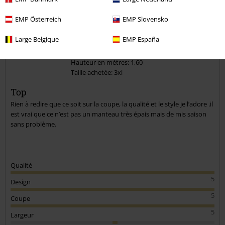
EMP Österreich
EMP Slovensko
Williams G.
Large Belgique
EMP España
194 Commentaires
Posté le : vendredi, 17 déc. 2021
Hauteur en mètres: 1,60
Taille achetée: 3xl
Envoyer le commentaire
Top
Rien à redire que ce soit sur la coupe, la qualité et le style je l’adore .il
est vrai que ce n’est pas un manteau très épais mais de mis saison
sans problème.
Qualité
5
Design
5
Coupe
5
Largeur