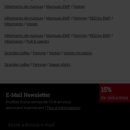
Vêtements de marque
Marques EMP
Vestes
Vêtements de marque
Marques EMP
Femme
RED by EMP
Vêtements
Vestes
Vêtements de marque
Marques EMP
Femme
RED by EMP
Vêtements
Pull & sweats
Grandes tailles
Femme
Vestes
Vestes mi-saison
Grandes tailles
Femme
Sweat-shirts
15%
E-Mail Newsletter
de réduction
Profitez d'une remise de 15 % en vous
abonnant maintenant !
Plus d'informations