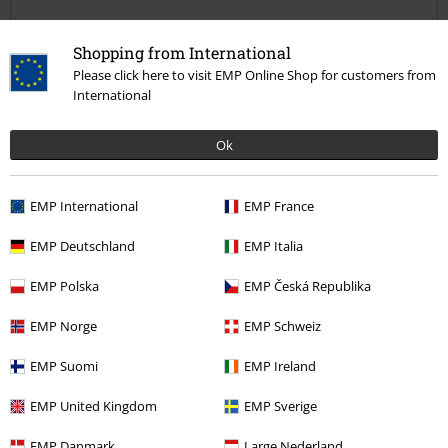
Shopping from International
Qualité
Please click here to visit EMP Online Shop for customers from
International
5
Design
5
Coupe
Ok
5
Largeur
Trop étroit
Parfait
Trop large
EMP International
EMP France
Longueur
EMP Deutschland
EMP Italia
Trop court
Parfait
Trop long
EMP Polska
EMP Česká Republika
avis vérifié
Est-ce que ce commentaire vous a été utile ?
EMP Norge
EMP Schweiz
EMP Suomi
EMP Ireland
EMP United Kingdom
EMP Sverige
Commentaire
EMP Danmark
Large Nederland