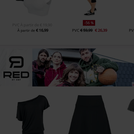
-56 %
PVC
À partir de
€ 19,90
€ 16,99
PVC
€ 59,99
€ 26,39
PV
À partir de