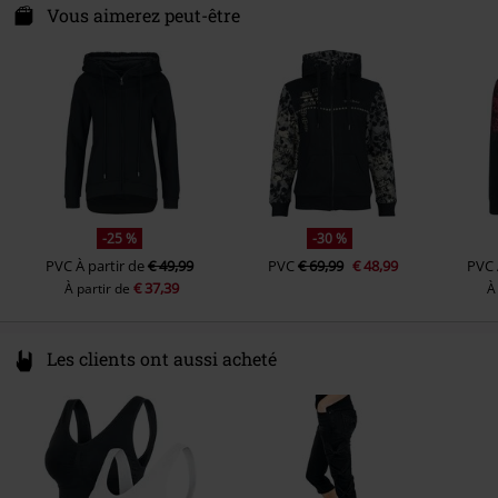
Einsteinstr. 6
Vous aimerez peut-être
Longueur des manches
Manches Longues
49835 Wietmarschen
Type de fermeture
Germany
Bouton à pression
info@forplay.shop
Poches
Poche poitrine, Avec Poches
Latérales
Couleur
noir
-25 %
-30 %
PVC
À partir de
€ 49,99
PVC
€ 69,99
€ 48,99
PVC
€ 37,39
À partir de
À
Les clients ont aussi acheté