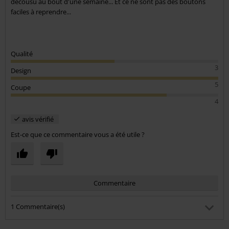
décousu au bout d'une semaine... Et ce ne sont pas des boutons
faciles à reprendre...
Qualité
3
Design
5
Coupe
4
avis vérifié
Est-ce que ce commentaire vous a été utile ?
Commentaire
1 Commentaire(s)
Florence V.