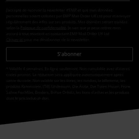
J’accepte de recevoir la newsletter d’EMP et que mes données
personnelles soient utilisées par EMP Mail Order UK Ltd pour m’envoyer
régulièrement des infos sur ses produits. Mes données seront traitées
selon la
Politique de confidentialité
. Je sais que je peux retirer mon
accord à tout moment en contactant EMP Mail Order UK Ltd.
Cliquer ici
pour me désabonner de la newsletter.
S'abonner
* Valable 4 semaines. En ligne seulement. Non cumulable avec d'autres
codes promos. La réduction sera appliquée automatiquement après
saisie du code. Non valable sur les livres, les médias, la billetterie, les
produits Rammstein, (Till) Lindemann, Die Ärzte, Die Toten Hosen, Feine
Sahne Fischfilet, Broilers, Böhse Onkelz, les bons d'achat et les produits
dont le prix inclut un don.