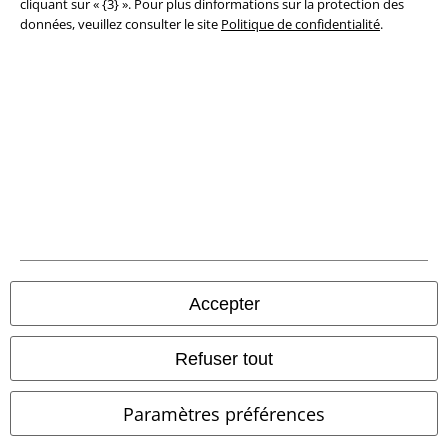
cliquant sur « {3} ». Pour plus dinformations sur la protection des
Clauses de confidentialité
données, veuillez consulter le site
Politique de confidentialité
.
Élimination des déchets et protection de l'environnement
Déclaration de Conformité
Informations sur l'accessibilité
Paramètres des Cookies
Période de rétractation
Tous nos prix sont T.T.C. Cependant, ils ne comprennent pas
les frais
Accepter
denvoi.
© 1986-2026 Large Popmerchandising BV
Refuser tout
Paramètres préférences
Boutiques en ligne EMP