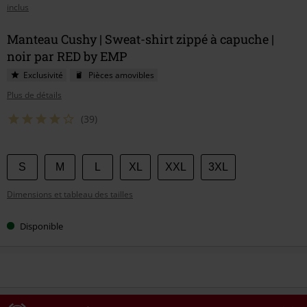
inclus
Manteau Cushy | Sweat-shirt zippé à capuche |
noir par RED by EMP
Exclusivité
Pièces amovibles
Plus de détails
(39)
Choisissez
S
M
L
XL
XXL
3XL
votre
Dimensions et tableau des tailles
taille
Disponible