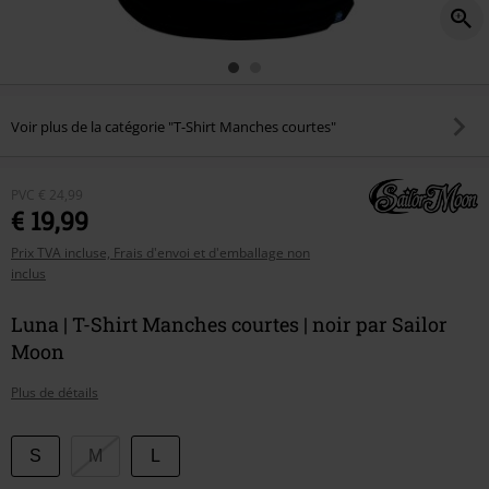
Voir plus de la catégorie "T-Shirt Manches courtes"
PVC
€ 24,99
€ 19,99
Prix TVA incluse, Frais d'envoi et d'emballage non
inclus
Luna | T-Shirt Manches courtes | noir par Sailor
Moon
Plus de détails
Choisissez
S
M
L
votre