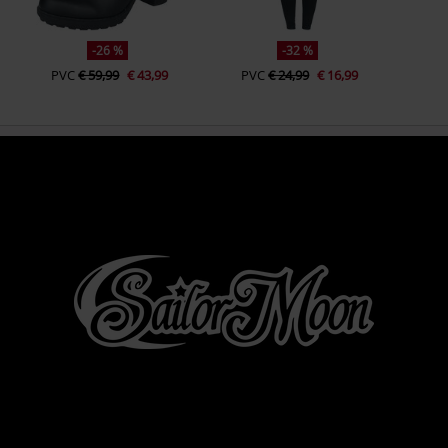
-26 %
-32 %
PVC
€ 59,99
€ 43,99
PVC
€ 24,99
€ 16,99