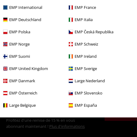
EMP International
EMP France
EMP Deutschland
EMP Italia
Plus de catégories. Plus d'options.
EMP Polska
EMP Česká Republika
Vêtements & accessoires
Hauts
T-shirts
EMP Norge
EMP Schweiz
Nouveautés
Vêtements
T Shirts & Tops
T-shirts
EMP Suomi
EMP Ireland
Promos %
Films & TV
EMP United Kingdom
EMP Sverige
Femme
Vêtements
T-Shirts & Tops
T-Shirts
EMP Danmark
Large Nederland
Divertissement
EMP Österreich
EMP Slovensko
Large Belgique
EMP España
15%
E-Mail Newsletter
de réduction
Profitez d'une remise de 15 % en vous
abonnant maintenant !
Plus d'informations