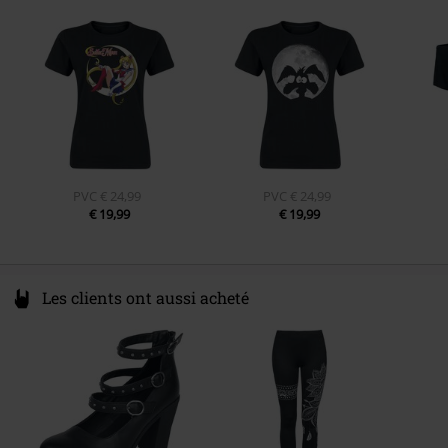
Lightweight
76530 Grand-Couronne
France
www.abyssecorp.com
PVC
€ 24,99
PVC
€ 24,99
€ 19,99
€ 19,99
Les clients ont aussi acheté