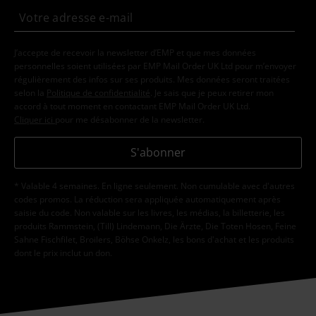
J’accepte de recevoir la newsletter d’EMP et que mes données
personnelles soient utilisées par EMP Mail Order UK Ltd pour m’envoyer
régulièrement des infos sur ses produits. Mes données seront traitées
selon la
Politique de confidentialité
. Je sais que je peux retirer mon
accord à tout moment en contactant EMP Mail Order UK Ltd.
Cliquer ici
pour me désabonner de la newsletter.
S'abonner
* Valable 4 semaines. En ligne seulement. Non cumulable avec d'autres
codes promos. La réduction sera appliquée automatiquement après
saisie du code. Non valable sur les livres, les médias, la billetterie, les
produits Rammstein, (Till) Lindemann, Die Ärzte, Die Toten Hosen, Feine
Sahne Fischfilet, Broilers, Böhse Onkelz, les bons d'achat et les produits
dont le prix inclut un don.