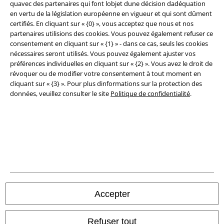
quavec des partenaires qui font lobjet dune décision dadéquation
en vertu de la législation européenne en vigueur et qui sont dûment
Éditeur
certifiés. En cliquant sur « {0} », vous acceptez que nous et nos
partenaires utilisions des cookies. Vous pouvez également refuser ce
Clauses de confidentialité
consentement en cliquant sur « {1} » - dans ce cas, seuls les cookies
nécessaires seront utilisés. Vous pouvez également ajuster vos
Élimination des déchets et protection de l'environnement
préférences individuelles en cliquant sur « {2} ». Vous avez le droit de
révoquer ou de modifier votre consentement à tout moment en
Déclaration de Conformité
cliquant sur « {3} ». Pour plus dinformations sur la protection des
données, veuillez consulter le site
Politique de confidentialité
.
Informations sur l'accessibilité
Paramètres des Cookies
Période de rétractation
Tous nos prix sont T.T.C. Cependant, ils ne comprennent pas
les frais
denvoi.
Accepter
© 1986-2026 Large Popmerchandising BV
Refuser tout