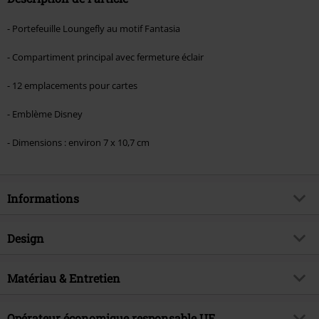
- Portefeuille Loungefly au motif Fantasia
- Compartiment principal avec fermeture éclair
- 12 emplacements pour cartes
- Emblème Disney
- Dimensions : environ 7 x 10,7 cm
Informations
Article n°.
585362
Design
Titre
Loungefly - Fantasia
Catégorie de produit
Portefeuille
Thématiques
Matériau & Entretien
Merchandising Pop Culture,
Disney, Films, Animation,
Couleur
multicolore
Loungefly, Cadeaux
Matière extérieure
Polyuréthane
Opérateur économique responsable UE