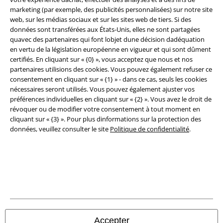
marketing (par exemple, des publicités personnalisées) sur notre site
Conditions générales
web, sur les médias sociaux et sur les sites web de tiers. Si des
données sont transférées aux États-Unis, elles ne sont partagées
Éditeur
quavec des partenaires qui font lobjet dune décision dadéquation
en vertu de la législation européenne en vigueur et qui sont dûment
Clauses de confidentialité
certifiés. En cliquant sur « {0} », vous acceptez que nous et nos
partenaires utilisions des cookies. Vous pouvez également refuser ce
consentement en cliquant sur « {1} » - dans ce cas, seuls les cookies
Élimination des déchets et protection de l'environnement
nécessaires seront utilisés. Vous pouvez également ajuster vos
préférences individuelles en cliquant sur « {2} ». Vous avez le droit de
Déclaration de Conformité
révoquer ou de modifier votre consentement à tout moment en
cliquant sur « {3} ». Pour plus dinformations sur la protection des
Informations sur l'accessibilité
données, veuillez consulter le site
Politique de confidentialité
.
Paramètres des Cookies
Période de rétractation
Tous nos prix sont T.T.C. Cependant, ils ne comprennent pas
les frais
denvoi.
© 1986-2026 Large Popmerchandising BV
Accepter