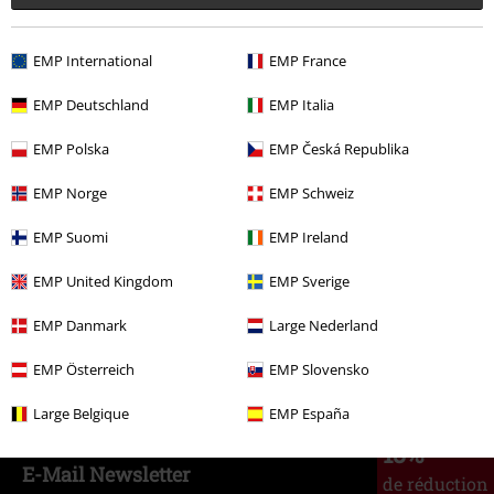
EMP International
EMP France
€ 19,99
EMP Deutschland
EMP Italia
Plus de catégories. Plus d'options.
EMP Polska
EMP Česká Republika
Vêtements & accessoires
Hauts
T-shirts
EMP Norge
EMP Schweiz
Thèmes
Streetwear
Vêtements
T-Shirts
EMP Suomi
EMP Ireland
Vêtements de marque
Femme
EMP United Kingdom
EMP Sverige
Vêtements de marque
Urban Classics
T-Shirts & Tops
T-Shirts
EMP Danmark
Large Nederland
Vêtements de marque
Vêtements
T-Shirts & Tops
T-Shirts
EMP Österreich
EMP Slovensko
Large Belgique
EMP España
15%
E-Mail Newsletter
de réduction