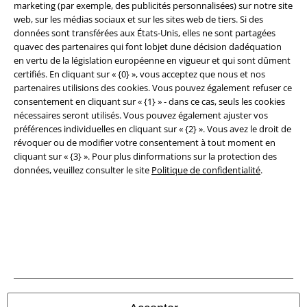
marketing (par exemple, des publicités personnalisées) sur notre site
Légal
web, sur les médias sociaux et sur les sites web de tiers. Si des
Conditions générales
données sont transférées aux États-Unis, elles ne sont partagées
quavec des partenaires qui font lobjet dune décision dadéquation
en vertu de la législation européenne en vigueur et qui sont dûment
Éditeur
certifiés. En cliquant sur « {0} », vous acceptez que nous et nos
partenaires utilisions des cookies. Vous pouvez également refuser ce
Clauses de confidentialité
consentement en cliquant sur « {1} » - dans ce cas, seuls les cookies
nécessaires seront utilisés. Vous pouvez également ajuster vos
Élimination des déchets et protection de l'environnement
préférences individuelles en cliquant sur « {2} ». Vous avez le droit de
révoquer ou de modifier votre consentement à tout moment en
Déclaration de Conformité
cliquant sur « {3} ». Pour plus dinformations sur la protection des
données, veuillez consulter le site
Politique de confidentialité
.
Informations sur l'accessibilité
Paramètres des Cookies
Période de rétractation
Tous nos prix sont T.T.C. Cependant, ils ne comprennent pas
les frais
denvoi.