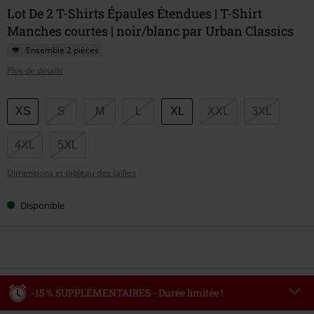
Lot De 2 T-Shirts Épaules Étendues | T-Shirt
Manches courtes | noir/blanc par Urban Classics
Ensemble 2 pièces
Plus de détails
Choisissez
XS
S
M
L
XL
XXL
3XL
votre
taille
4XL
5XL
Dimensions et tableau des tailles
Disponible
-15 % SUPPLÉMENTAIRES - Durée limitée !