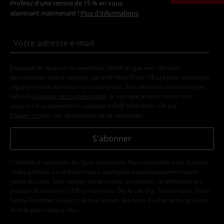
Profitez d'une remise de 15 % en vous
abonnant maintenant !
Plus d'informations
J’accepte de recevoir la newsletter d’EMP et que mes données
personnelles soient utilisées par EMP Mail Order UK Ltd pour m’envoyer
régulièrement des infos sur ses produits. Mes données seront traitées
selon la
Politique de confidentialité
. Je sais que je peux retirer mon
accord à tout moment en contactant EMP Mail Order UK Ltd.
Cliquer ici
pour me désabonner de la newsletter.
S'abonner
* Valable 4 semaines. En ligne seulement. Non cumulable avec d'autres
codes promos. La réduction sera appliquée automatiquement après
saisie du code. Non valable sur les livres, les médias, la billetterie, les
produits Rammstein, (Till) Lindemann, Die Ärzte, Die Toten Hosen, Feine
Sahne Fischfilet, Broilers, Böhse Onkelz, les bons d'achat et les produits
dont le prix inclut un don.