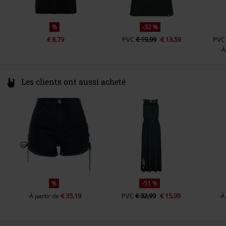
%
-32 %
€ 8,79
PVC
€ 19,99
€ 13,59
PVC
À
Les clients ont aussi acheté
%
-51 %
€ 35,19
PVC
€ 32,99
€ 15,99
À partir de
À