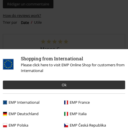
Rédiger un commentaire
How do reviews work?
Trier par
Date
Utile
Manon C.
6 Commentaires
Shopping from International
Posté le : lundi, 10 mai 2021
Please click here to visit EMP Online Shop for customers from
International
Haut par 2
Ok
Ok
EMP International
EMP France
EMP Deutschland
EMP Italia
Qualité
5
EMP Polska
EMP Česká Republika
Design