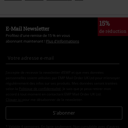
15%
E-Mail Newsletter
de réduction
Profitez d'une remise de 15 % en vous
abonnant maintenant !
Plus d'informations
J’accepte de recevoir la newsletter d’EMP et que mes données
personnelles soient utilisées par EMP Mail Order UK Ltd pour m’envoyer
régulièrement des infos sur ses produits. Mes données seront traitées
selon la
Politique de confidentialité
. Je sais que je peux retirer mon
accord à tout moment en contactant EMP Mail Order UK Ltd.
Cliquer ici
pour me désabonner de la newsletter.
S'abonner
* Valable 4 semaines. En ligne seulement. Non cumulable avec d'autres