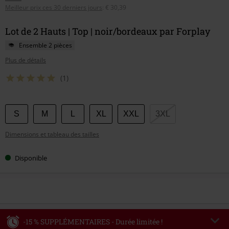
Meilleur prix ces 30 derniers jours
:
€ 30,39
Lot de 2 Hauts | Top | noir/bordeaux par Forplay
Ensemble 2 pièces
Plus de détails
(1)
Choisissez
S
M
L
XL
XXL
3XL
votre
Dimensions et tableau des tailles
taille
Disponible
-15 % SUPPLÉMENTAIRES - Durée limitée !