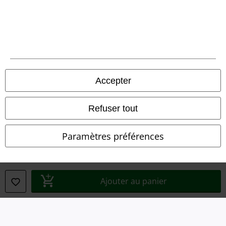
Légal
Accepter
Conditions générales
Éditeur
Refuser tout
Clauses de confidentialité
Paramètres préférences
Élimination des déchets et protection de l'environnement
Déclaration de Conformité
Ajouter au panier
Informations sur l'accessibilité
Paramètres des Cookies