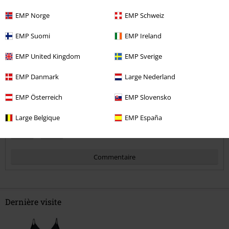
5
Coupe
EMP Norge
EMP Schweiz
5
Largeur
EMP Suomi
EMP Ireland
Trop étroit
Parfait
Trop large
EMP United Kingdom
EMP Sverige
Longueur
Trop court
Parfait
Trop long
EMP Danmark
Large Nederland
avis vérifié
EMP Österreich
EMP Slovensko
Est-ce que ce commentaire vous a été utile ?
Large Belgique
EMP España
Commentaire
Dernière visite