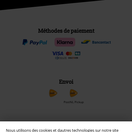
Méthodes de paiement
Envoi
PostNL Pickup
large app
Nous utilisons des cookies et dautres technologies sur notre site
Téléchargez la nouvelle Appli large gratuitement et profitez de tous