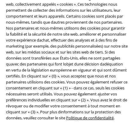
web, collectivement appelés « cookies ». Ces technologies nous
ses avantages et de toutes ses fonctionnalités.
permettent de collecter des informations sur les utilisateurs, leur
comportement et leurs appareils. Certains cookies sont placés par
nous-mêmes, tandis que dautres proviennent de nos partenaires.
Nos partenaires et nous-mêmes utilisons des cookies pour garantir
la fiabilité et la sécurité de notre site web, améliorer et personnaliser
votre expérience dachat, effectuer des analyses et à des fins de
A Warner Music Group Company
marketing (par exemple, des publicités personnalisées) sur notre site
web, sur les médias sociaux et sur les sites web de tiers. Si des
données sont transférées aux États-Unis, elles ne sont partagées
quavec des partenaires qui font lobjet dune décision dadéquation
en vertu de la législation européenne en vigueur et qui sont dûment
certifiés. En cliquant sur « {0} », vous acceptez que nous et nos
partenaires utilisions des cookies. Vous pouvez également refuser ce
Sécurité
consentement en cliquant sur « {1} » - dans ce cas, seuls les cookies
nécessaires seront utilisés. Vous pouvez également ajuster vos
préférences individuelles en cliquant sur « {2} ». Vous avez le droit de
révoquer ou de modifier votre consentement à tout moment en
cliquant sur « {3} ». Pour plus dinformations sur la protection des
données, veuillez consulter le site
Politique de confidentialité
.