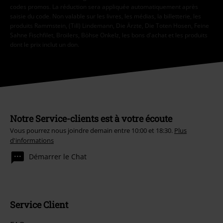
codes promos. La réduction sera appliquée automatiquement après
saisie du code. Non valable sur les livres, les médias, la billetterie, les
produits Rammstein, (Till) Lindemann, Die Ärzte, Die Toten Hosen, Feine
Sahne Fischfilet, Broilers, Böhse Onkelz, les bons d'achat et les produits
dont le prix inclut un don.
Notre Service-clients est à votre écoute
Vous pourrez nous joindre demain entre 10:00 et 18:30.
Plus
d'informations
Démarrer le Chat
Service Client