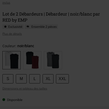
inclus
Lot de 2 Débardeurs | Débardeur | noir/blanc par
RED by EMP
Exclusivité
Ensemble 2 pièces
Plus de détails
Choisissez
Couleur:
noir/blanc
votre
taille
S
M
L
XL
XXL
Dimensions et tableau des tailles
Disponible