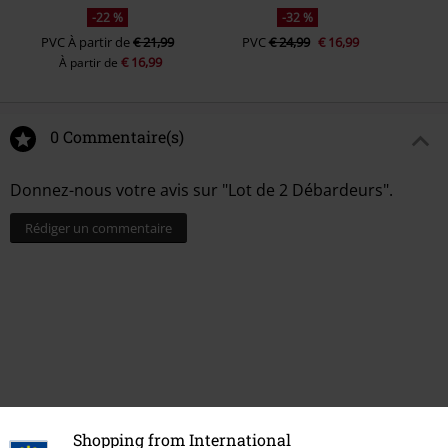
-22 %
-32 %
PVC
À partir de
€ 21,99
PVC
€ 24,99
€ 16,99
€ 16,99
À partir de
0 Commentaire(s)
Donnez-nous votre avis sur "Lot de 2 Débardeurs".
Rédiger un commentaire
Shopping from International