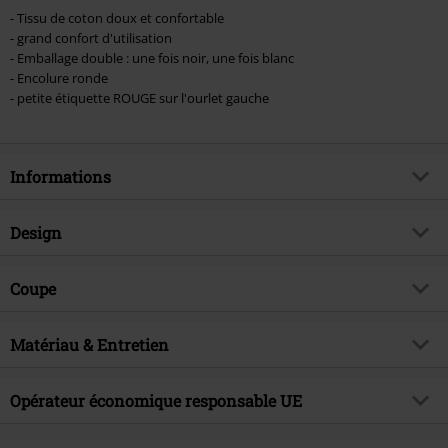
- Tissu de coton doux et confortable
- grand confort d'utilisation
- Emballage double : une fois noir, une fois blanc
- Encolure ronde
- petite étiquette ROUGE sur l'ourlet gauche
Informations
Article n°.
544722
Design
Titre
Lot de 2 Débardeurs
Catégorie de produit
Débardeur
Brand
Coupe
RED by EMP
Motif
Uni
Exclusivité EMP
Oui
Coupe de l'article
Regular / Coupe standard
Modèle imprimé
Matériau & Entretien
non
Thématiques
Basics
Longueur du vêtement
Standard
Détails
Ensemble 2 pièces
Date de sortie
15/03/2024
Matière extérieure
100% Coton
Opérateur économique responsable UE
Encolure
Col rond
Collection
Homme
Instruction d'entretien
Lavage en machine
Forme du col
Sans col
E.M.P. Merchandising Handelsgesellschaft mbH