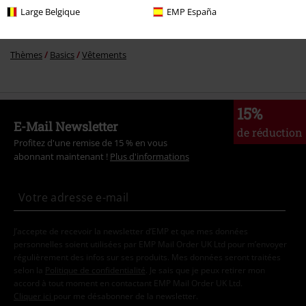
Vêtements de marque
Marques EMP
Incontournables EMP
Large Belgique
EMP España
Vêtements & accessoires
Hauts
Hauts
Thèmes
Basics
Vêtements
15%
E-Mail Newsletter
de réduction
Profitez d'une remise de 15 % en vous
abonnant maintenant !
Plus d'informations
J’accepte de recevoir la newsletter d’EMP et que mes données
personnelles soient utilisées par EMP Mail Order UK Ltd pour m’envoyer
régulièrement des infos sur ses produits. Mes données seront traitées
selon la
Politique de confidentialité
. Je sais que je peux retirer mon
accord à tout moment en contactant EMP Mail Order UK Ltd.
Cliquer ici
pour me désabonner de la newsletter.