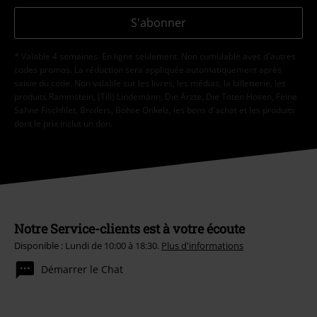
S'abonner
* Valable 4 semaines. En ligne seulement. Non cumulable avec d'autres
codes promos. La réduction sera appliquée automatiquement après
saisie du code. Non valable sur les livres, les médias, la billetterie, les
produits Rammstein, (Till) Lindemann, Die Ärzte, Die Toten Hosen, Feine
Sahne Fischfilet, Broilers, Böhse Onkelz, les bons d'achat et les produits
dont le prix inclut un don.
Notre Service-clients est à votre écoute
Disponible : Lundi de 10:00 à 18:30.
Plus d'informations
Démarrer le Chat