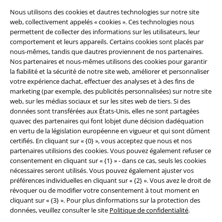
Nous utilisons des cookies et dautres technologies sur notre site
web, collectivement appelés « cookies ». Ces technologies nous
permettent de collecter des informations sur les utilisateurs, leur
comportement et leurs appareils. Certains cookies sont placés par
nous-mêmes, tandis que dautres proviennent de nos partenaires.
Nos partenaires et nous-mêmes utilisons des cookies pour garantir
la fiabilité et la sécurité de notre site web, améliorer et personnaliser
votre expérience dachat, effectuer des analyses et à des fins de
marketing (par exemple, des publicités personnalisées) sur notre site
Légal
web, sur les médias sociaux et sur les sites web de tiers. Si des
données sont transférées aux États-Unis, elles ne sont partagées
Conditions générales
quavec des partenaires qui font lobjet dune décision dadéquation
en vertu de la législation européenne en vigueur et qui sont dûment
Éditeur
certifiés. En cliquant sur « {0} », vous acceptez que nous et nos
partenaires utilisions des cookies. Vous pouvez également refuser ce
Clauses de confidentialité
consentement en cliquant sur « {1} » - dans ce cas, seuls les cookies
nécessaires seront utilisés. Vous pouvez également ajuster vos
Élimination des déchets et protection de l'environnement
préférences individuelles en cliquant sur « {2} ». Vous avez le droit de
révoquer ou de modifier votre consentement à tout moment en
cliquant sur « {3} ». Pour plus dinformations sur la protection des
Déclaration de Conformité
données, veuillez consulter le site
Politique de confidentialité
.