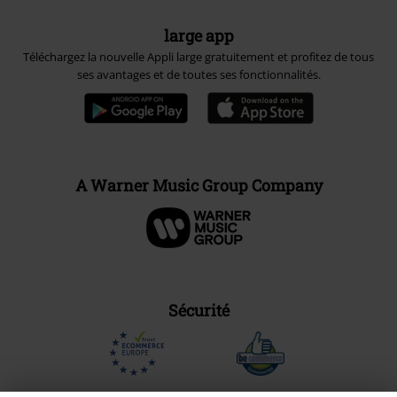
large app
Téléchargez la nouvelle Appli large gratuitement et profitez de tous
ses avantages et de toutes ses fonctionnalités.
A Warner Music Group Company
Sécurité