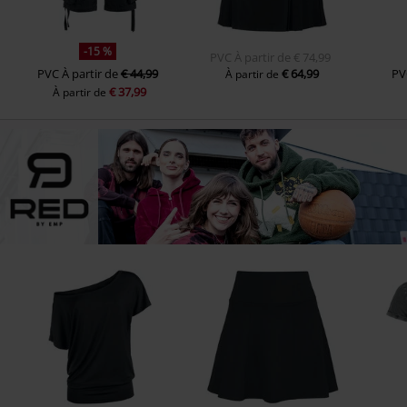
-15 %
PVC
À partir de
€ 74,99
PVC
À partir de
€ 44,99
€ 64,99
PV
À partir de
€ 37,99
À partir de