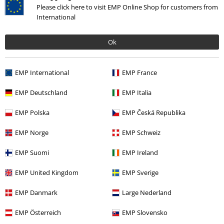
Please click here to visit EMP Online Shop for customers from
Dernière visite
International
Ok
EMP International
EMP France
EMP Deutschland
EMP Italia
EMP Polska
EMP Česká Republika
-36 %
PVC
€ 24,99
€ 15,99
EMP Norge
EMP Schweiz
EMP Suomi
EMP Ireland
Plus de catégories. Plus d'options.
EMP United Kingdom
EMP Sverige
Vêtements de marque
Marques EMP
RED by EMP
T-Shirts & Tops
EMP Danmark
Large Nederland
Vêtements
T-Shirts & Tops
Débardeurs
EMP Österreich
EMP Slovensko