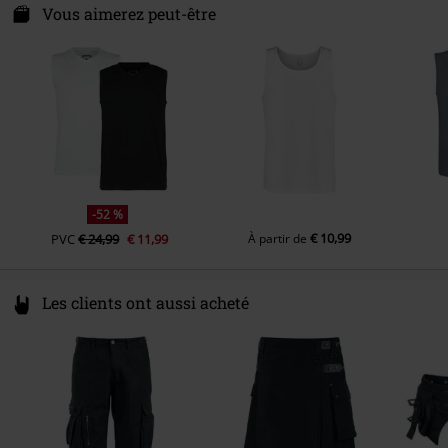
Darmer Esch 70a
Vous aimerez peut-être
Longueur des manches
Sans manches
49811 Lingen
Couleur
Germany
noir/blanc
www.emp.de
-52 %
€ 10,99
PVC
€ 24,99
€ 11,99
À partir de
Les clients ont aussi acheté