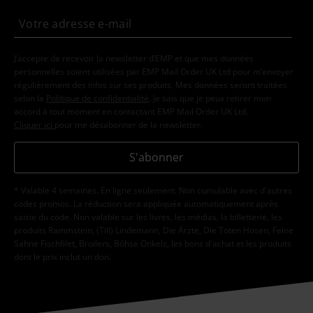
J’accepte de recevoir la newsletter d’EMP et que mes données
personnelles soient utilisées par EMP Mail Order UK Ltd pour m’envoyer
régulièrement des infos sur ses produits. Mes données seront traitées
selon la
Politique de confidentialité
. Je sais que je peux retirer mon
accord à tout moment en contactant EMP Mail Order UK Ltd.
Cliquer ici
pour me désabonner de la newsletter.
S'abonner
* Valable 4 semaines. En ligne seulement. Non cumulable avec d'autres
codes promos. La réduction sera appliquée automatiquement après
saisie du code. Non valable sur les livres, les médias, la billetterie, les
produits Rammstein, (Till) Lindemann, Die Ärzte, Die Toten Hosen, Feine
Sahne Fischfilet, Broilers, Böhse Onkelz, les bons d'achat et les produits
dont le prix inclut un don.