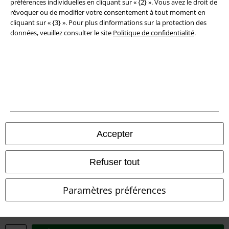
préférences individuelles en cliquant sur « {2} ». Vous avez le droit de
révoquer ou de modifier votre consentement à tout moment en
Éditeur
cliquant sur « {3} ». Pour plus dinformations sur la protection des
données, veuillez consulter le site
Politique de confidentialité
.
Clauses de confidentialité
Élimination des déchets et protection de l'environnement
Déclaration de Conformité
Informations sur l'accessibilité
Accepter
Paramètres des Cookies
Période de rétractation
Refuser tout
Tous nos prix sont T.T.C. Cependant, ils ne comprennent pas
les frais
Paramètres préférences
denvoi.
© 1986-2026 Large Popmerchandising BV