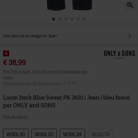
Voir plus de la catégorie "Jean"
%
€ 38,99
Prix TVA incluse, Frais d'envoi et d'emballage non
inclus
Meilleur prix ces 30 derniers jours
:
€ 30,99
Loom Dark Blue Sweat PK 3631 | Jean | bleu foncé
par ONLY and SONS
Plus de détails
Choisissez
W30L30
W30L32
W30L34
W31L30