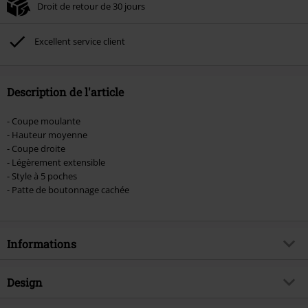
Droit de retour de 30 jours
Excellent service client
Description de l'article
- Coupe moulante
- Hauteur moyenne
- Coupe droite
- Légèrement extensible
- Style à 5 poches
- Patte de boutonnage cachée
Informations
Article n°.
483894
Design
Titre
Loom Dark Blue Sweat PK 3631