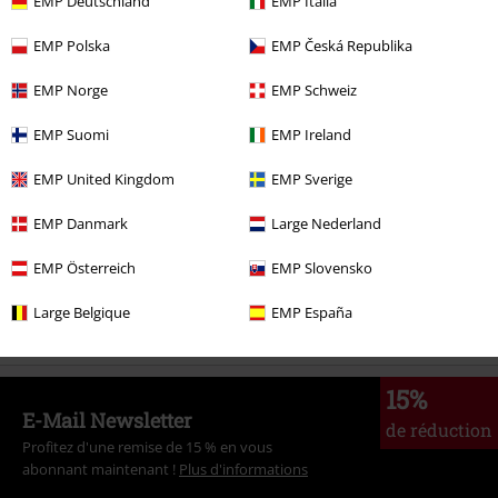
EMP Deutschland
EMP Italia
€ 38,99
EMP Polska
EMP Česká Republika
EMP Norge
EMP Schweiz
Plus de catégories. Plus d'options.
Nouveautés
Vêtements
Pantalons & Shorts
EMP Suomi
EMP Ireland
Promos %
Vêtements
Pantalons & Shorts
Jeans
EMP United Kingdom
EMP Sverige
Promos %
Homme
Vêtements
Pantalons
Jeans
EMP Danmark
Large Nederland
Homme
Vêtements
Pantalons
Jeans
Jeans slim
EMP Österreich
EMP Slovensko
Thèmes
Streetwear
Vêtements
Pantalons
Jeans
Large Belgique
EMP España
15%
E-Mail Newsletter
de réduction
Profitez d'une remise de 15 % en vous
abonnant maintenant !
Plus d'informations