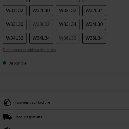
votre
taille
W31L32
W32L30
W32L32
W32L34
W33L30
W33L32
W33L34
W34L30
W34L32
W34L34
W36L32
W36L34
Dimensions et tableau des tailles
Disponible
Paiement sur facture
Retours gratuits