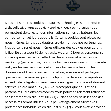
Nous utilisons des cookies et dautres technologies sur notre site
web, collectivement appelés « cookies ». Ces technologies nous
permettent de collecter des informations sur les utilisateurs, leur
comportement et leurs appareils. Certains cookies sont placés par
nous-mêmes, tandis que dautres proviennent de nos partenaires.
Nos partenaires et nous-mêmes utilisons des cookies pour garantir
la fiabilité et la sécurité de notre site web, améliorer et personnaliser
votre expérience dachat, effectuer des analyses et à des fins de
marketing (par exemple, des publicités personnalisées) sur notre site
Légal
web, sur les médias sociaux et sur les sites web de tiers. Si des
données sont transférées aux États-Unis, elles ne sont partagées
Conditions générales
quavec des partenaires qui font lobjet dune décision dadéquation
en vertu de la législation européenne en vigueur et qui sont dûment
Éditeur
certifiés. En cliquant sur « {0} », vous acceptez que nous et nos
partenaires utilisions des cookies. Vous pouvez également refuser ce
Clauses de confidentialité
consentement en cliquant sur « {1} » - dans ce cas, seuls les cookies
nécessaires seront utilisés. Vous pouvez également ajuster vos
préférences individuelles en cliquant sur « {2} ». Vous avez le droit de
Élimination des déchets et protection de l'environnement