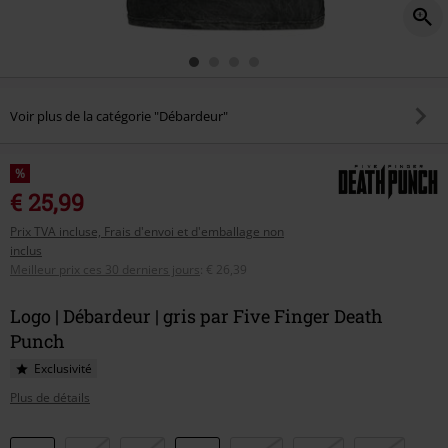
Voir plus de la catégorie "Débardeur"
%
€ 25,99
Prix TVA incluse, Frais d'envoi et d'emballage non
inclus
Meilleur prix ces 30 derniers jours
:
€ 26,39
Logo | Débardeur | gris par Five Finger Death
Punch
Exclusivité
Plus de détails