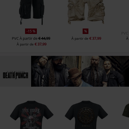
-15 %
%
PVC
PVC
À partir de
€ 44,99
€ 37,99
À partir de
À
€ 37,99
À partir de