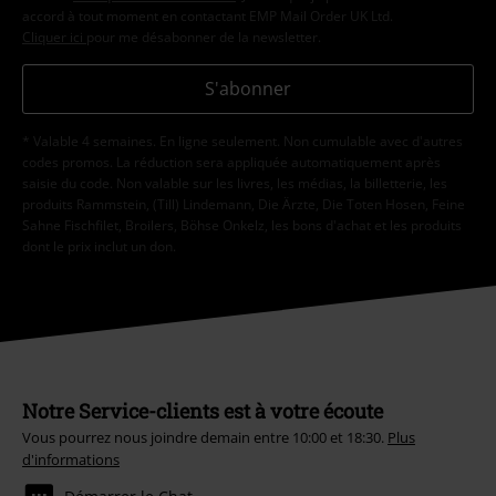
accord à tout moment en contactant EMP Mail Order UK Ltd.
Cliquer ici
pour me désabonner de la newsletter.
S'abonner
* Valable 4 semaines. En ligne seulement. Non cumulable avec d'autres
codes promos. La réduction sera appliquée automatiquement après
saisie du code. Non valable sur les livres, les médias, la billetterie, les
produits Rammstein, (Till) Lindemann, Die Ärzte, Die Toten Hosen, Feine
Sahne Fischfilet, Broilers, Böhse Onkelz, les bons d'achat et les produits
dont le prix inclut un don.
Notre Service-clients est à votre écoute
Vous pourrez nous joindre demain entre 10:00 et 18:30.
Plus
d'informations