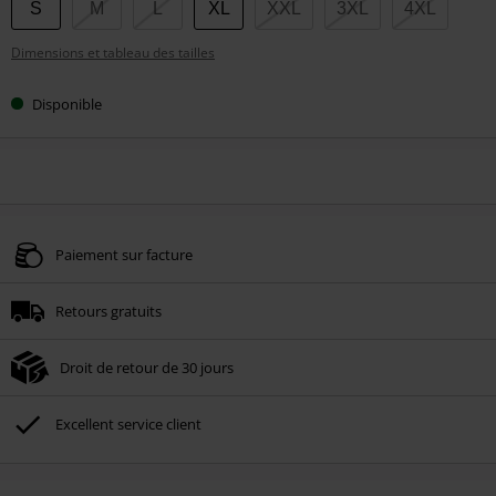
Choisissez
S
M
L
XL
XXL
3XL
4XL
votre
Dimensions et tableau des tailles
taille
Disponible
Paiement sur facture
Retours gratuits
Droit de retour de 30 jours
Excellent service client