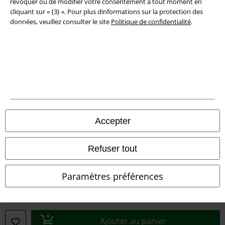
révoquer ou de modifier votre consentement à tout moment en
cliquant sur « {3} ». Pour plus dinformations sur la protection des
Déclaration de Conformité
données, veuillez consulter le site
Politique de confidentialité
.
Informations sur l'accessibilité
Paramètres des Cookies
Période de rétractation
Tous nos prix sont T.T.C. Cependant, ils ne comprennent pas
les frais
denvoi.
Accepter
© 1986-2026 Large Popmerchandising BV
Refuser tout
Paramètres préférences
Boutiques en ligne EMP
EMP International
Ajouter au panier
EMP France