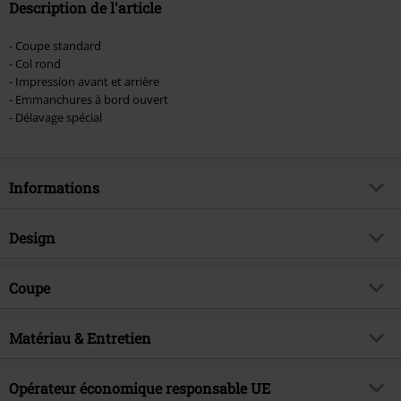
Description de l'article
- Coupe standard
- Col rond
- Impression avant et arrière
- Emmanchures à bord ouvert
- Délavage spécial
Informations
Article n°.
555787
Design
Titre
Logo
Catégorie de produit
Débardeur
Genre (musique)
Coupe
Nu Metal
Motif
Uni
Exclusivité EMP
Oui
Coupe de l'article
Regular / Coupe standard
Effet matière
Matériau & Entretien
Acid Wash
Thématiques
Merchandising Musique, Groupes
Longueur du vêtement
Standard
Modèle imprimé
oui
Signature
non
Matière extérieure
100% Coton
Opérateur économique responsable UE
Style d'imprimé
Imprimé
Licence
Produit sous licence officielle