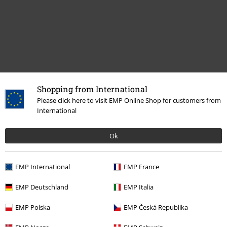
Shopping from International
Please click here to visit EMP Online Shop for customers from
Plus de catégories. Plus d'options.
International
Promos %
Médias
Ok
Musique
Top Bands
AC/DC
Médias
EMP International
EMP France
Musique
Les Styles
Rock
EMP Deutschland
EMP Italia
Musique
Médias
Blu-Rays
EMP Polska
EMP Česká Republika
Musique
Les Styles
Hardrock