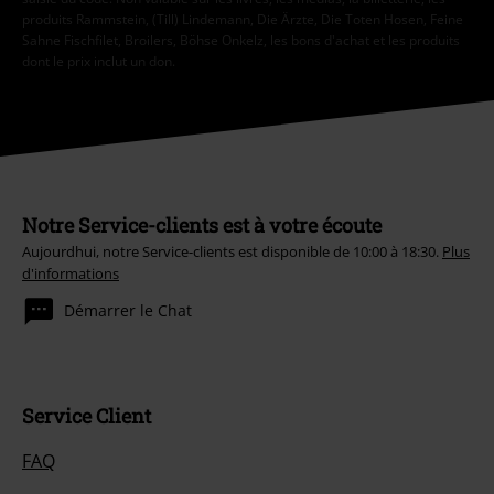
produits Rammstein, (Till) Lindemann, Die Ärzte, Die Toten Hosen, Feine
Sahne Fischfilet, Broilers, Böhse Onkelz, les bons d'achat et les produits
dont le prix inclut un don.
Notre Service-clients est à votre écoute
Aujourdhui, notre Service-clients est disponible de 10:00 à 18:30.
Plus
d'informations
Démarrer le Chat
Service Client
FAQ