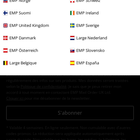
EMP Norge
EMP Schweiz
EMP Suomi
EMP Ireland
15%
E-Mail Newsletter
de réduction
EMP United Kingdom
EMP Sverige
Profitez d'une remise de 15 % en vous
abonnant maintenant !
Plus d'informations
EMP Danmark
Large Nederland
EMP Österreich
EMP Slovensko
Large Belgique
EMP España
J’accepte de recevoir la newsletter d’EMP et que mes données
personnelles soient utilisées par EMP Mail Order UK Ltd pour m’envoyer
régulièrement des infos sur ses produits. Mes données seront traitées
selon la
Politique de confidentialité
. Je sais que je peux retirer mon
accord à tout moment en contactant EMP Mail Order UK Ltd.
Cliquer ici
pour me désabonner de la newsletter.
S'abonner
* Valable 4 semaines. En ligne seulement. Non cumulable avec d'autres
codes promos. La réduction sera appliquée automatiquement après
saisie du code. Non valable sur les livres, les médias, la billetterie, les