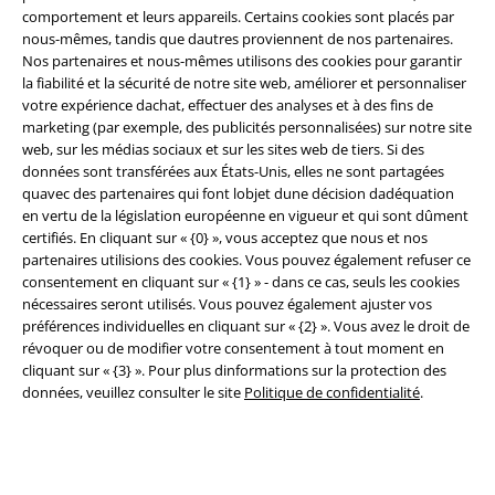
comportement et leurs appareils. Certains cookies sont placés par
nous-mêmes, tandis que dautres proviennent de nos partenaires.
Nos partenaires et nous-mêmes utilisons des cookies pour garantir
la fiabilité et la sécurité de notre site web, améliorer et personnaliser
Légal
votre expérience dachat, effectuer des analyses et à des fins de
marketing (par exemple, des publicités personnalisées) sur notre site
Conditions générales
web, sur les médias sociaux et sur les sites web de tiers. Si des
données sont transférées aux États-Unis, elles ne sont partagées
quavec des partenaires qui font lobjet dune décision dadéquation
Éditeur
en vertu de la législation européenne en vigueur et qui sont dûment
certifiés. En cliquant sur « {0} », vous acceptez que nous et nos
Clauses de confidentialité
partenaires utilisions des cookies. Vous pouvez également refuser ce
consentement en cliquant sur « {1} » - dans ce cas, seuls les cookies
Élimination des déchets et protection de l'environnement
nécessaires seront utilisés. Vous pouvez également ajuster vos
préférences individuelles en cliquant sur « {2} ». Vous avez le droit de
Déclaration de Conformité
révoquer ou de modifier votre consentement à tout moment en
cliquant sur « {3} ». Pour plus dinformations sur la protection des
données, veuillez consulter le site
Politique de confidentialité
.
Informations sur l'accessibilité
Paramètres des Cookies
Période de rétractation