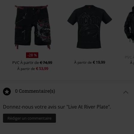
-28 %
PVC
€ 19,99
PVC
À partir de
€ 74,99
À partir de
À 
€ 53,99
À partir de
0 Commentaire(s)
Donnez-nous votre avis sur "Live At River Plate".
Rédiger un commentaire