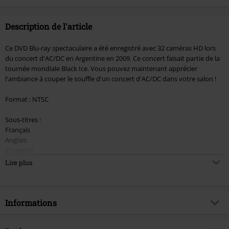
Description de l'article
Ce DVD Blu-ray spectaculaire a été enregistré avec 32 caméras HD lors
du concert d'AC/DC en Argentine en 2009. Ce concert faisait partie de la
tournée mondiale Black Ice. Vous pouvez maintenant apprécier
l'ambiance à couper le souffle d'un concert d'AC/DC dans votre salon !
Format : NTSC
Sous-titres :
Français
Anglais
Espagnol
Allemand
Lire plus
Hollandais
Italien
Portugais
Informations
Audio :
Dolby 5.1
Article n°.
195750