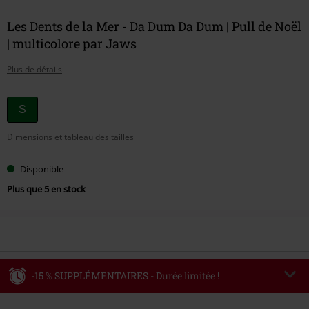
Les Dents de la Mer - Da Dum Da Dum | Pull de Noël
| multicolore par Jaws
Plus de détails
Choisissez
S
votre
Dimensions et tableau des tailles
taille
Disponible
Plus que 5 en stock
-15 % SUPPLÉMENTAIRES - Durée limitée !
Code
WEEKEND
Copier le code