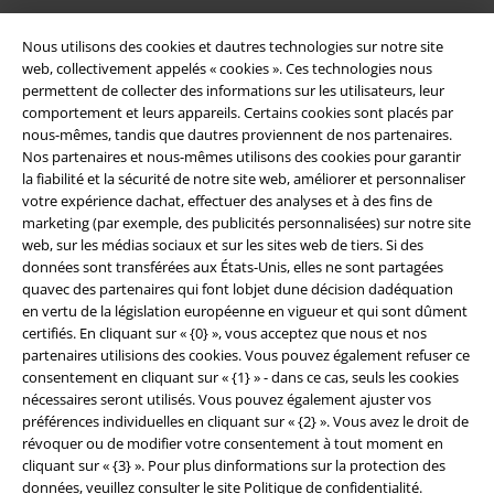
Nous utilisons des cookies et dautres technologies sur notre site
web, collectivement appelés « cookies ». Ces technologies nous
permettent de collecter des informations sur les utilisateurs, leur
comportement et leurs appareils. Certains cookies sont placés par
nous-mêmes, tandis que dautres proviennent de nos partenaires.
Nos partenaires et nous-mêmes utilisons des cookies pour garantir
la fiabilité et la sécurité de notre site web, améliorer et personnaliser
votre expérience dachat, effectuer des analyses et à des fins de
Légal
marketing (par exemple, des publicités personnalisées) sur notre site
web, sur les médias sociaux et sur les sites web de tiers. Si des
Conditions générales
données sont transférées aux États-Unis, elles ne sont partagées
quavec des partenaires qui font lobjet dune décision dadéquation
en vertu de la législation européenne en vigueur et qui sont dûment
Éditeur
certifiés. En cliquant sur « {0} », vous acceptez que nous et nos
partenaires utilisions des cookies. Vous pouvez également refuser ce
Clauses de confidentialité
consentement en cliquant sur « {1} » - dans ce cas, seuls les cookies
nécessaires seront utilisés. Vous pouvez également ajuster vos
Élimination des déchets et protection de l'environnement
préférences individuelles en cliquant sur « {2} ». Vous avez le droit de
révoquer ou de modifier votre consentement à tout moment en
Déclaration de Conformité
cliquant sur « {3} ». Pour plus dinformations sur la protection des
données, veuillez consulter le site
Politique de confidentialité
.