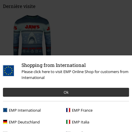
Dernière visite
Shopping from International
%
Please click here to visit EMP Online Shop for customers from
€ 32,99
International
Ok
Plus de catégories. Plus d'options.
Nouveautés
Vêtements
Sweat-shirts
EMP International
EMP France
Homme
Vêtements
Sweat-shirts & Pulls
Pulls
EMP Deutschland
EMP Italia
Homme
Vêtements
Sweat-shirts & Pulls
Pulls tricotés