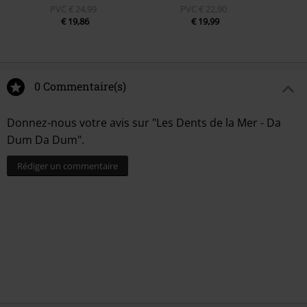
PVC
€ 24,99
PVC
€ 22,90
€ 19,86
€ 19,99
0 Commentaire(s)
Donnez-nous votre avis sur "Les Dents de la Mer - Da
Dum Da Dum".
Rédiger un commentaire