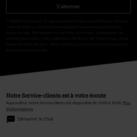
S'abonner
* Valable 4 semaines. En ligne seulement. Non cumulable avec d'autres
codes promos. La réduction sera appliquée automatiquement après
saisie du code. Non valable sur les livres, les médias, la billetterie, les
produits Rammstein, (Till) Lindemann, Die Ärzte, Die Toten Hosen, Feine
Sahne Fischfilet, Broilers, Böhse Onkelz, les bons d'achat et les produits
dont le prix inclut un don.
Notre Service-clients est à votre écoute
Aujourdhui, notre Service-clients est disponible de 10:00 à 18:30.
Plus
d'informations
Démarrer le Chat