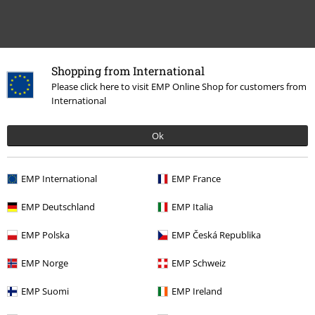
Shopping from International
Please click here to visit EMP Online Shop for customers from
Plus de catégories. Plus d'options.
International
Musique
Les Styles
Death Metal
Ok
Musique
Médias
CDs
Musique
Top Bands
Asphyx
EMP International
EMP France
Promos %
Médias
CDs
EMP Deutschland
EMP Italia
EMP Polska
EMP Česká Republika
15%
EMP Norge
EMP Schweiz
E-Mail Newsletter
de réduction
Profitez d'une remise de 15 % en vous
EMP Suomi
EMP Ireland
abonnant maintenant !
Plus d'informations