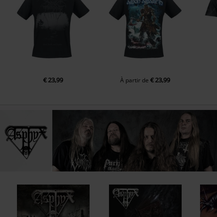
12.
Evocation (Live)
13.
Wasteland Of Terror (Live)
14.
The Sickening Dwell
15.
Conjuration of chorongon (Evocation)
16.
Diabolical Existence
€ 23,99
€ 23,99
À partir de