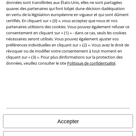
données sont transférées aux États-Unis, elles ne sont partagées
quavec des partenaires qui font lobjet dune décision dadéquation
Éditeur
en vertu de la législation européenne en vigueur et qui sont dûment
certifiés. En cliquant sur « {0} », vous acceptez que nous et nos
Clauses de confidentialité
partenaires utilisions des cookies. Vous pouvez également refuser ce
consentement en cliquant sur « {1} » - dans ce cas, seuls les cookies
Élimination des déchets et protection de l'environnement
nécessaires seront utilisés. Vous pouvez également ajuster vos
préférences individuelles en cliquant sur « {2} ». Vous avez le droit de
Déclaration de Conformité
révoquer ou de modifier votre consentement à tout moment en
cliquant sur « {3} ». Pour plus dinformations sur la protection des
données, veuillez consulter le site
Politique de confidentialité
.
Informations sur l'accessibilité
Paramètres des Cookies
Période de rétractation
Tous nos prix sont T.T.C. Cependant, ils ne comprennent pas
les frais
denvoi.
© 1986-2026 Large Popmerchandising BV
Accepter