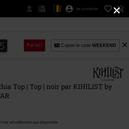
×
0
Se connecter
4
3
5
3
4
Par ici !
Copier le code
WEEKEND
ia Top | Top | noir par KIHILIST by
TAR
e n'est actuellement pas disponible.