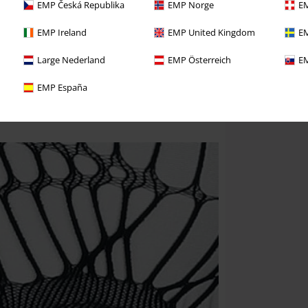
EMP Česká Republika
EMP Norge
EM
EMP Ireland
EMP United Kingdom
EM
Large Nederland
EMP Österreich
EM
EMP España