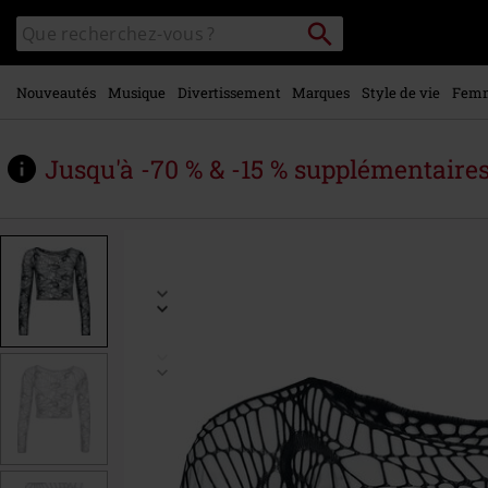
Voir le
Rechercher
Rechercher
contenu
sur
principal
le
catalogue
Nouveautés
Musique
Divertissement
Marques
Style de vie
Fem
Jusqu'à -70 % & -15 % supplémentaire
https://www.large.be/fr/p/lamenthia-
top/599129St.html