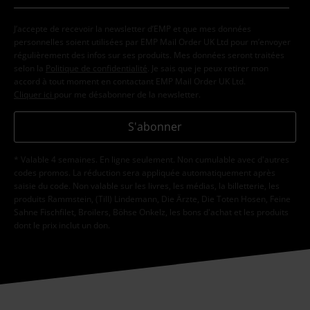
J’accepte de recevoir la newsletter d’EMP et que mes données
personnelles soient utilisées par EMP Mail Order UK Ltd pour m’envoyer
régulièrement des infos sur ses produits. Mes données seront traitées
selon la
Politique de confidentialité
. Je sais que je peux retirer mon
accord à tout moment en contactant EMP Mail Order UK Ltd.
Cliquer ici
pour me désabonner de la newsletter.
S'abonner
* Valable 4 semaines. En ligne seulement. Non cumulable avec d'autres
codes promos. La réduction sera appliquée automatiquement après
saisie du code. Non valable sur les livres, les médias, la billetterie, les
produits Rammstein, (Till) Lindemann, Die Ärzte, Die Toten Hosen, Feine
Sahne Fischfilet, Broilers, Böhse Onkelz, les bons d'achat et les produits
dont le prix inclut un don.