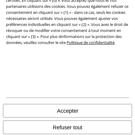
certifiés. En cliquant sur « {0} », vous acceptez que nous et nos
partenaires utilisions des cookies. Vous pouvez également refuser ce
consentement en cliquant sur « {1} » - dans ce cas, seuls les cookies
Clauses de confidentialité
nécessaires seront utilisés. Vous pouvez également ajuster vos
préférences individuelles en cliquant sur « {2} ». Vous avez le droit de
Élimination des déchets et protection de l'environnement
révoquer ou de modifier votre consentement à tout moment en
cliquant sur « {3} ». Pour plus dinformations sur la protection des
Déclaration de Conformité
données, veuillez consulter le site
Politique de confidentialité
.
Informations sur l'accessibilité
Paramètres des Cookies
Période de rétractation
Tous nos prix sont T.T.C. Cependant, ils ne comprennent pas
les frais
denvoi.
© 1986-2026 Large Popmerchandising BV
Accepter
Refuser tout