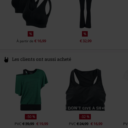
%
%
€ 16,99
€ 32,99
À partir de
Les clients ont aussi acheté
-50 %
-32 %
PVC
€ 39,99
€ 19,99
PVC
€ 24,99
€ 16,99
PV