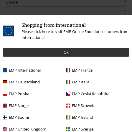
5
Coupe
5
avis vérifié
Shopping from International
Est-ce que ce commentaire vous a été utile ?
Please click here to visit EMP Online Shop for customers from
International
Ok
Commentaire
EMP International
EMP France
EMP Deutschland
EMP Italia
Chloé V.
131 Commentaires
EMP Polska
EMP Česká Republika
Posté le : vendredi, 30 oct. 2020
Hauteur en mètres: 1,67
EMP Norge
EMP Schweiz
Taille achetée: L
EMP Suomi
EMP Ireland
Envoyer le commentaire
Bon maintien, agréable à porter
Merci aux personnes qui ont conseillé de prendre une taille en
EMP United Kingdom
EMP Sverige