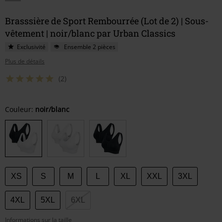
Brasssière de Sport Rembourrée (Lot de 2) | Sous-
vêtement | noir/blanc par Urban Classics
Exclusivité
Ensemble 2 pièces
Plus de détails
(2)
Choisissez
Couleur:
noir/blanc
votre
taille
XS
S
M
L
XL
XXL
3XL
4XL
5XL
6XL
Informations sur la taille