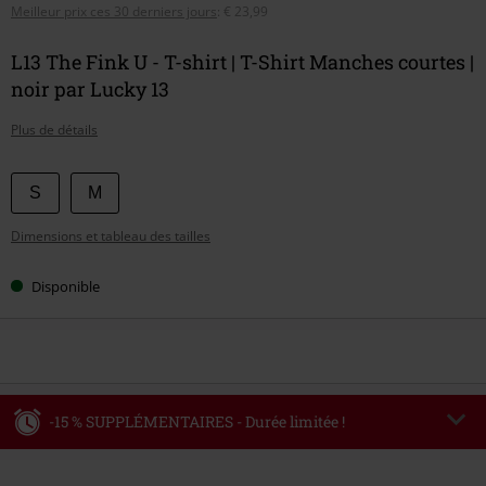
Meilleur prix ces 30 derniers jours
:
€ 23,99
L13 The Fink U - T-shirt | T-Shirt Manches courtes |
noir par Lucky 13
Plus de détails
Choisissez
S
M
votre
Dimensions et tableau des tailles
taille
Disponible
-15 % SUPPLÉMENTAIRES - Durée limitée !
Code
WEEKEND
Copier le code