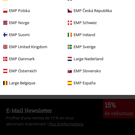
EMP Polska
EMP Česká Republika
Plus de catégories. Plus d'options.
EMP Norge
EMP Schweiz
Thèmes
Biker
Vêtements
T-Shirts
EMP Suomi
EMP Ireland
Thèmes
Biker
Biker Homme
EMP United Kingdom
EMP Sverige
Promos %
Homme
Vêtements
T-Shirts & Tops
EMP Danmark
Large Nederland
Vêtements de marque
Lucky 13
EMP Österreich
EMP Slovensko
Nouveautés
Vêtements
T Shirts & Tops
T-shirts
Large Belgique
EMP España
15%
E-Mail Newsletter
de réduction
Profitez d'une remise de 15 % en vous
abonnant maintenant !
Plus d'informations