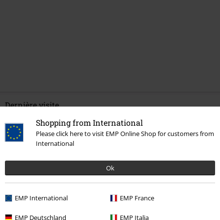
Dernière visite
Shopping from International
Please click here to visit EMP Online Shop for customers from
International
Ok
EMP International
EMP France
%
€ 29,99
EMP Deutschland
EMP Italia