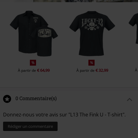
%
%
€ 64,99
€ 32,99
À
À partir de
À partir de
0 Commentaire(s)
Donnez-nous votre avis sur "L13 The Fink U - T-shirt".
Rédiger un commentaire