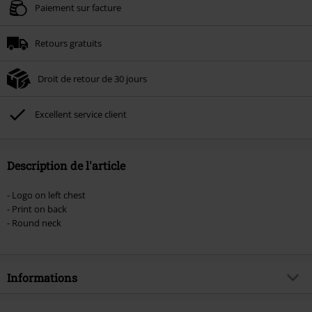
Valable jusqu'au 09/08/2026
Paiement sur facture
Minimum de commande : € 49,99.
Retours gratuits
Une fois le code saisi, la réduction sera automatiquement déduite à la fin de
la commande.
Droit de retour de 30 jours
Non cumulable avec dautres promotions. Non valable sur : les livres, les
supports multimédias, les billets, Rammstein, (Till) Lindemann, Böhse Onkelz,
Broilers, Die Ärzte, Die Toten Hosen, Metality, les bons d'achat et les articles
Excellent service client
incluant un don.
Description de l'article
- Logo on left chest
- Print on back
- Round neck
Informations
Article n°.
581389