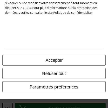
révoquer ou de modifier votre consentement à tout moment en
Éditeur
cliquant sur « {3} ». Pour plus dinformations sur la protection des
données, veuillez consulter le site
Politique de confidentialité
.
Clauses de confidentialité
Élimination des déchets et protection de l'environnement
Déclaration de Conformité
Informations sur l'accessibilité
Accepter
Paramètres des Cookies
Période de rétractation
Refuser tout
Tous nos prix sont T.T.C. Cependant, ils ne comprennent pas
les frais
Paramètres préférences
denvoi.
© 1986-2026 Large Popmerchandising BV