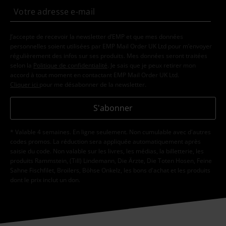
J’accepte de recevoir la newsletter d’EMP et que mes données
personnelles soient utilisées par EMP Mail Order UK Ltd pour m’envoyer
régulièrement des infos sur ses produits. Mes données seront traitées
selon la
Politique de confidentialité
. Je sais que je peux retirer mon
accord à tout moment en contactant EMP Mail Order UK Ltd.
Cliquer ici
pour me désabonner de la newsletter.
S'abonner
* Valable 4 semaines. En ligne seulement. Non cumulable avec d'autres
codes promos. La réduction sera appliquée automatiquement après
saisie du code. Non valable sur les livres, les médias, la billetterie, les
produits Rammstein, (Till) Lindemann, Die Ärzte, Die Toten Hosen, Feine
Sahne Fischfilet, Broilers, Böhse Onkelz, les bons d'achat et les produits
dont le prix inclut un don.