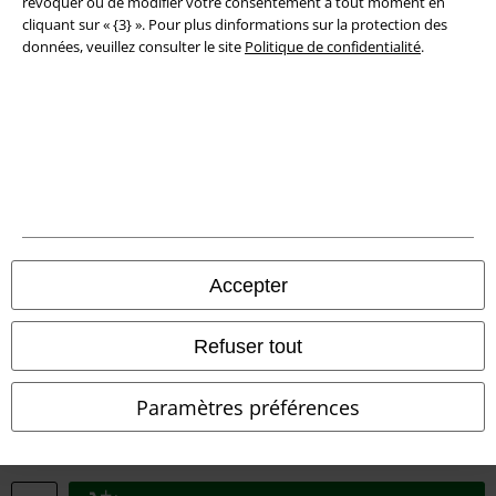
révoquer ou de modifier votre consentement à tout moment en
cliquant sur « {3} ». Pour plus dinformations sur la protection des
données, veuillez consulter le site
Politique de confidentialité
.
Légal
Conditions générales
Éditeur
Accepter
Clauses de confidentialité
Élimination des déchets et protection de l'environnement
Refuser tout
Déclaration de Conformité
Paramètres préférences
Informations sur l'accessibilité
Paramètres des Cookies