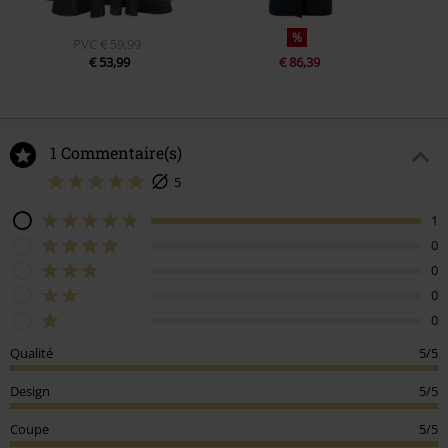
%
PVC
€ 59,99
€ 53,99
€ 86,39
1 Commentaire(s)
5
1
0
0
0
0
Qualité
5/5
Design
5/5
Coupe
5/5