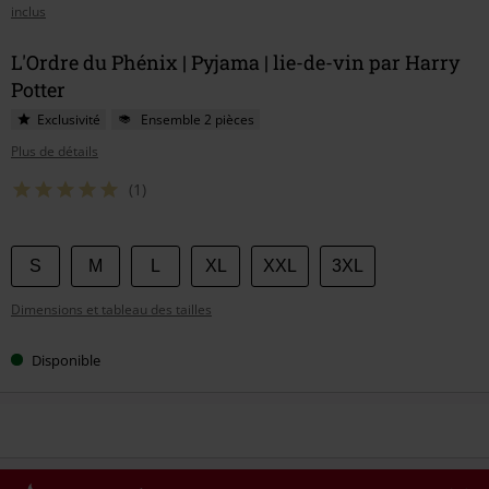
inclus
L'Ordre du Phénix | Pyjama | lie-de-vin par Harry
Potter
Exclusivité
Ensemble 2 pièces
Plus de détails
(1)
Choisissez
S
M
L
XL
XXL
3XL
votre
Dimensions et tableau des tailles
taille
Disponible