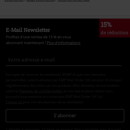
15%
E-Mail Newsletter
de réduction
Profitez d'une remise de 15 % en vous
abonnant maintenant !
Plus d'informations
J’accepte de recevoir la newsletter d’EMP et que mes données
personnelles soient utilisées par EMP Mail Order UK Ltd pour m’envoyer
régulièrement des infos sur ses produits. Mes données seront traitées
selon la
Politique de confidentialité
. Je sais que je peux retirer mon
accord à tout moment en contactant EMP Mail Order UK Ltd.
Cliquer ici
pour me désabonner de la newsletter.
S'abonner
* Valable 4 semaines. En ligne seulement. Non cumulable avec d'autres