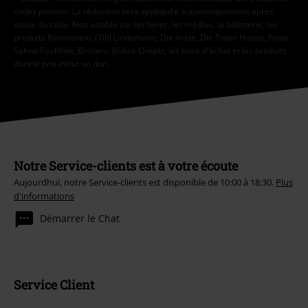
codes promos. La réduction sera appliquée automatiquement après
saisie du code. Non valable sur les livres, les médias, la billetterie, les
produits Rammstein, (Till) Lindemann, Die Ärzte, Die Toten Hosen, Feine
Sahne Fischfilet, Broilers, Böhse Onkelz, les bons d'achat et les produits
dont le prix inclut un don.
Notre Service-clients est à votre écoute
Aujourdhui, notre Service-clients est disponible de 10:00 à 18:30.
Plus
d'informations
Démarrer le Chat
Service Client