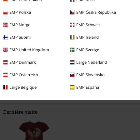
Qualité
EMP Polska
EMP Česká Republika
5
Design
5
EMP Norge
EMP Schweiz
Coupe
5
EMP Suomi
EMP Ireland
avis vérifié
EMP United Kingdom
EMP Sverige
Est-ce que ce commentaire vous a été utile ?
EMP Danmark
Large Nederland
EMP Österreich
EMP Slovensko
Commentaire
Large Belgique
EMP España
Dernière visite