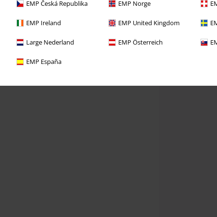
EMP Česká Republika
EMP Norge
EM
EMP Ireland
EMP United Kingdom
EM
Large Nederland
EMP Österreich
EM
EMP España