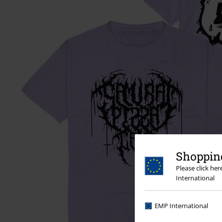
Shopping
Please click he
International
EMP International