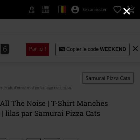
×
0
Se connecter
5
4
5
6
4
Par ici !
Copier le code
WEEKEND
Samurai Pizza Cats
se, Frais d'envoi et d'emballage non inclus
 All The Noise | T-Shirt Manches
 | lilas par Samurai Pizza Cats