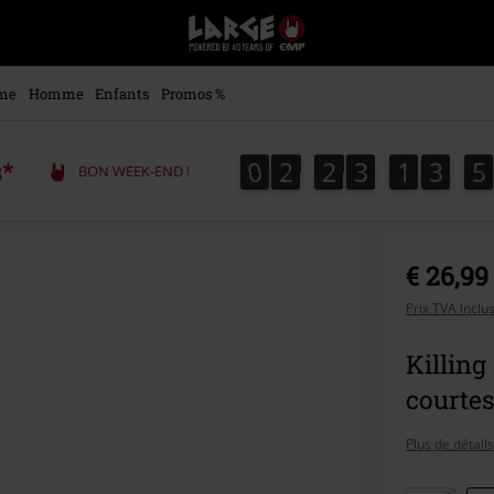
EMP
-
Merchandising
Musique,
me
Homme
Enfants
Promos %
Gaming,
Films
&
0
2
2
3
1
3
5
0
2
2
3
1
3
5
s*
4
0
BON WEEK-END !
Séries
TV
-
Modes
alternatives
€ 26,99
Prix TVA inclu
Killing
courtes
Plus de détails