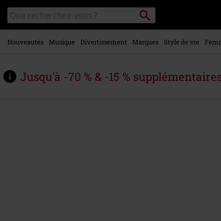
Voir le
Rechercher
Rechercher
contenu
sur
principal
le
catalogue
Nouveautés
Musique
Divertissement
Marques
Style de vie
Fem
Jusqu'à -70 % & -15 % supplémentaire
https://www.large.be/fr/p/killing-
all-
the-
noise/587028.html