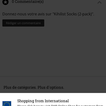
0 Commentaire(s)
Donnez-nous votre avis sur "Kihilist Socks (2-pack)".
Rédiger un commentaire
Plus de catégories. Plus d'options.
Thèmes
Gothic
Gothic Homme
Shopping from International
Vêtements de marque
Killstar
KIHILIST by KILLSTAR