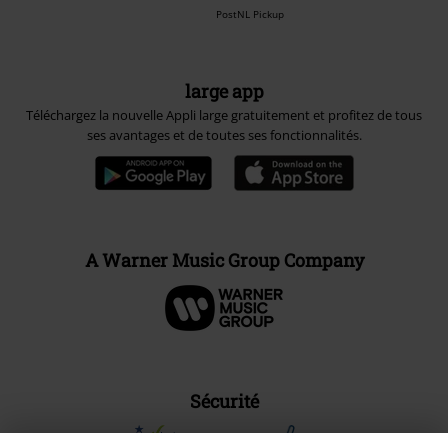
PostNL Pickup
large app
Téléchargez la nouvelle Appli large gratuitement et profitez de tous
ses avantages et de toutes ses fonctionnalités.
A Warner Music Group Company
Sécurité