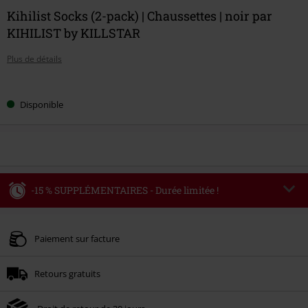
Kihilist Socks (2-pack) | Chaussettes | noir par
KIHILIST by KILLSTAR
Plus de détails
Choisissez
Disponible
votre
taille
-15 % SUPPLÉMENTAIRES - Durée limitée !
Code
WEEKEND
Copier le code
Valable jusqu'au 09/08/2026
Paiement sur facture
Minimum de commande : € 49,99.
Retours gratuits
Une fois le code saisi, la réduction sera automatiquement déduite à la fin de
la commande.