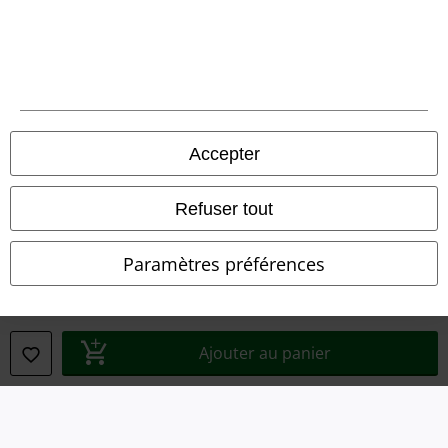
Déclaration de Conformité
Informations sur l'accessibilité
Paramètres des Cookies
Période de rétractation
Accepter
Tous nos prix sont T.T.C. Cependant, ils ne comprennent pas
les frais
Refuser tout
denvoi.
© 1986-2026 Large Popmerchandising BV
Paramètres préférences
Boutiques en ligne EMP
Ajouter au panier
EMP International
EMP France