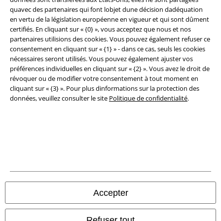
quavec des partenaires qui font lobjet dune décision dadéquation
Légal
en vertu de la législation européenne en vigueur et qui sont dûment
certifiés. En cliquant sur « {0} », vous acceptez que nous et nos
Conditions générales
partenaires utilisions des cookies. Vous pouvez également refuser ce
consentement en cliquant sur « {1} » - dans ce cas, seuls les cookies
Éditeur
nécessaires seront utilisés. Vous pouvez également ajuster vos
préférences individuelles en cliquant sur « {2} ». Vous avez le droit de
Clauses de confidentialité
révoquer ou de modifier votre consentement à tout moment en
cliquant sur « {3} ». Pour plus dinformations sur la protection des
données, veuillez consulter le site
Politique de confidentialité
.
Élimination des déchets et protection de l'environnement
Déclaration de Conformité
Informations sur l'accessibilité
Paramètres des Cookies
Période de rétractation
Accepter
Tous nos prix sont T.T.C. Cependant, ils ne comprennent pas
les frais
Refuser tout