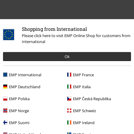
Shopping from International
Please click here to visit EMP Online Shop for customers from
International
Plus de catégories. Plus d'options.
Ok
Accessoires
Sacs
Sacs à bandoulière
Thèmes
Basics
Accessoires
EMP International
EMP France
Thèmes
Idées cadeaux
Femme
EMP Deutschland
EMP Italia
Thèmes
Basics
Basics Femme
EMP Polska
EMP Česká Republika
Promos %
Femme
Accessoires
EMP Norge
EMP Schweiz
EMP Suomi
EMP Ireland