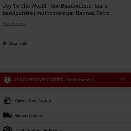
Joy To The World - Sac Bandoulière | Sac à
bandoulière | multicolore par Banned Retro
Plus de détails
Choisissez
Disponible
votre
taille
-15 % SUPPLÉMENTAIRES - Durée limitée !
Code
WEEKEND
Copier le code
Valable jusqu'au 09/08/2026
Paiement sur facture
Minimum de commande : € 49,99.
Retours gratuits
Une fois le code saisi, la réduction sera automatiquement déduite à la fin de
la commande.
Droit de retour de 30 jours