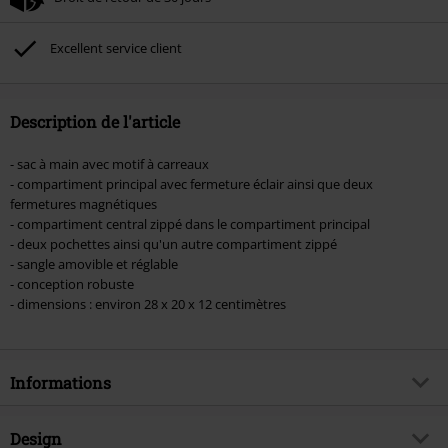
Non cumulable avec dautres promotions. Non valable sur : les livres, les
supports multimédias, les billets, Rammstein, (Till) Lindemann, Böhse Onkelz,
Broilers, Die Ärzte, Die Toten Hosen, Metality, les bons d'achat et les articles
Excellent service client
incluant un don.
Description de l'article
- sac à main avec motif à carreaux
- compartiment principal avec fermeture éclair ainsi que deux
fermetures magnétiques
- compartiment central zippé dans le compartiment principal
- deux pochettes ainsi qu'un autre compartiment zippé
- sangle amovible et réglable
- conception robuste
- dimensions : environ 28 x 20 x 12 centimètres
Informations
Article n°.
570907
Design