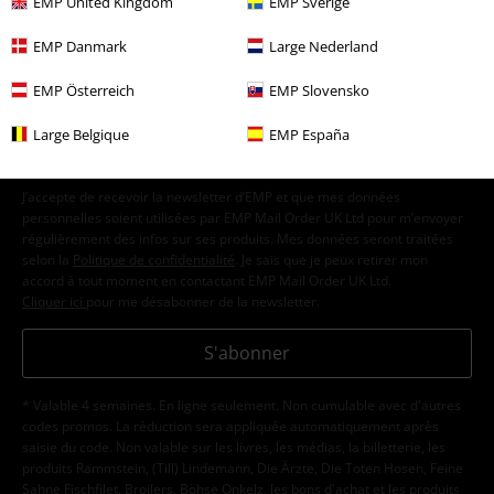
15%
EMP United Kingdom
EMP Sverige
E-Mail Newsletter
de réduction
EMP Danmark
Large Nederland
Profitez d'une remise de 15 % en vous
abonnant maintenant !
Plus d'informations
EMP Österreich
EMP Slovensko
Large Belgique
EMP España
J’accepte de recevoir la newsletter d’EMP et que mes données
personnelles soient utilisées par EMP Mail Order UK Ltd pour m’envoyer
régulièrement des infos sur ses produits. Mes données seront traitées
selon la
Politique de confidentialité
. Je sais que je peux retirer mon
accord à tout moment en contactant EMP Mail Order UK Ltd.
Cliquer ici
pour me désabonner de la newsletter.
S'abonner
* Valable 4 semaines. En ligne seulement. Non cumulable avec d'autres
codes promos. La réduction sera appliquée automatiquement après
saisie du code. Non valable sur les livres, les médias, la billetterie, les
produits Rammstein, (Till) Lindemann, Die Ärzte, Die Toten Hosen, Feine
Sahne Fischfilet, Broilers, Böhse Onkelz, les bons d'achat et les produits