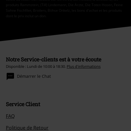
produits Rammstein, (Till) Lindemann, Die Ärzte, Die Toten Hosen, Feine
Sahne Fischfilet, Broilers, Böhse Onkelz, les bons d'achat et les produits
dont le prix inclut un don.
Notre Service-clients est à votre écoute
Disponible : Lundi de 10:00 à 18:30.
Plus d'informations
Démarrer le Chat
Service Client
FAQ
Politique de Retour