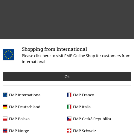
Shopping from International
Please click here to visit EMP Online Shop for customers from
International
Ok
Plus de catégories. Plus d'options.
Musique
Les Styles
Melodic Death Metal
EMP International
EMP France
Musique
Médias
Vinyle
EMP Deutschland
EMP Italia
Promos %
Médias
Vinyl
EMP Polska
EMP Česká Republika
Musique
Top Bands
Amon Amarth
Médias
Vinyles
EMP Norge
EMP Schweiz