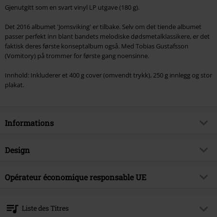
Gjenutgitt som en svart vinyl LP utgave (180 g).
Det 2016 albumet 'Jomsviking' er tilbake. Selv om det tiende albumet
passer perfekt inn blant bandets melodiske dødsmetalklassikere, er det
faktisk deres første konseptalbum også. Med Tobias Gustafsson
(Vomitory) på trommer for første gang noensinne.
Innhold: Inkluderer et 400 g cover (omvendt trykk), 250 g innlegg og stor
plakat.
Informations
Article n°.
374463
Design
Titre
Jomsviking
Catégorie de produit
LP
Genre (musique)
Opérateur économique responsable UE
Melodic Death Metal
Média - Format
LP
Thématiques
Groupes
Metal Blade Records GmbH
Postfach 1263
Artiste
Amon Amarth
Liste des Titres
73049 Eislingen