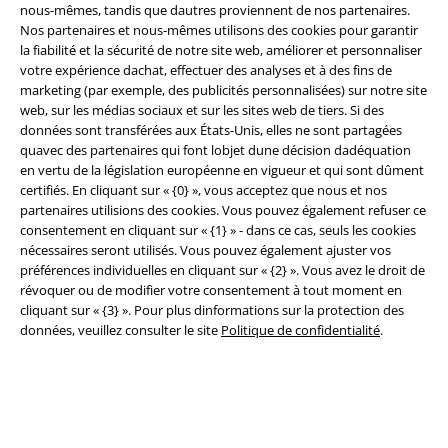
nous-mêmes, tandis que dautres proviennent de nos partenaires.
Nos partenaires et nous-mêmes utilisons des cookies pour garantir
la fiabilité et la sécurité de notre site web, améliorer et personnaliser
votre expérience dachat, effectuer des analyses et à des fins de
Légal
marketing (par exemple, des publicités personnalisées) sur notre site
Conditions générales
web, sur les médias sociaux et sur les sites web de tiers. Si des
données sont transférées aux États-Unis, elles ne sont partagées
quavec des partenaires qui font lobjet dune décision dadéquation
Éditeur
en vertu de la législation européenne en vigueur et qui sont dûment
certifiés. En cliquant sur « {0} », vous acceptez que nous et nos
Clauses de confidentialité
partenaires utilisions des cookies. Vous pouvez également refuser ce
consentement en cliquant sur « {1} » - dans ce cas, seuls les cookies
Élimination des déchets et protection de l'environnement
nécessaires seront utilisés. Vous pouvez également ajuster vos
préférences individuelles en cliquant sur « {2} ». Vous avez le droit de
Déclaration de Conformité
révoquer ou de modifier votre consentement à tout moment en
cliquant sur « {3} ». Pour plus dinformations sur la protection des
données, veuillez consulter le site
Politique de confidentialité
.
Informations sur l'accessibilité
Paramètres des Cookies
Période de rétractation