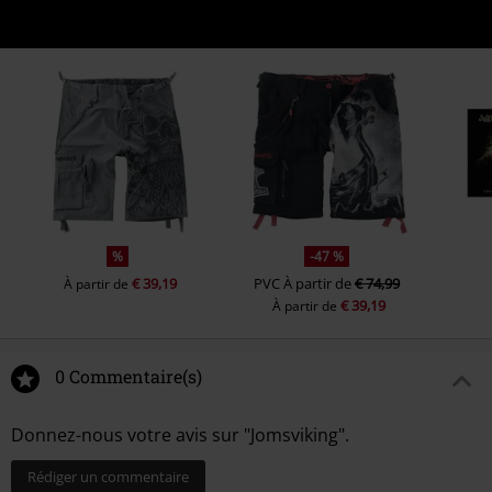
%
-47 %
€ 39,19
PVC
À partir de
€ 74,99
À partir de
€ 39,19
À partir de
0 Commentaire(s)
Donnez-nous votre avis sur "Jomsviking".
Rédiger un commentaire