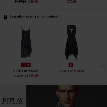
€ 107,99
€ 86,99
€ 70,99
Les clients ont aussi acheté
-19 %
%
PVC
À partir de
€ 80,99
€ 43,99
À partir de
À
€ 64,99
À partir de