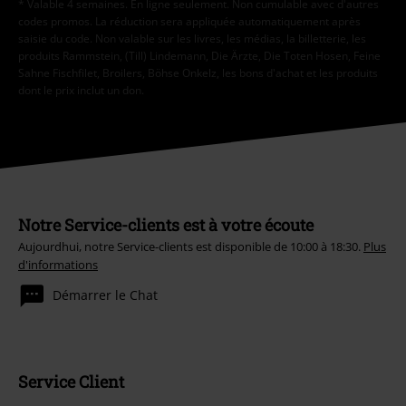
* Valable 4 semaines. En ligne seulement. Non cumulable avec d'autres
codes promos. La réduction sera appliquée automatiquement après
saisie du code. Non valable sur les livres, les médias, la billetterie, les
produits Rammstein, (Till) Lindemann, Die Ärzte, Die Toten Hosen, Feine
Sahne Fischfilet, Broilers, Böhse Onkelz, les bons d'achat et les produits
dont le prix inclut un don.
Notre Service-clients est à votre écoute
Aujourdhui, notre Service-clients est disponible de 10:00 à 18:30.
Plus
d'informations
Démarrer le Chat
Service Client