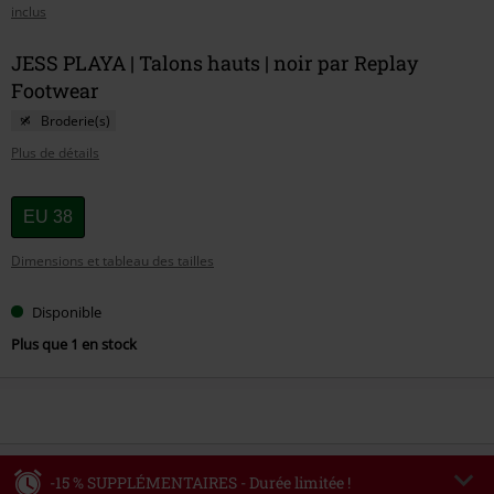
inclus
JESS PLAYA | Talons hauts | noir par Replay
Footwear
Broderie(s)
Plus de détails
Choisissez
EU 38
votre
Dimensions et tableau des tailles
taille
Disponible
Plus que 1 en stock
-15 % SUPPLÉMENTAIRES - Durée limitée !