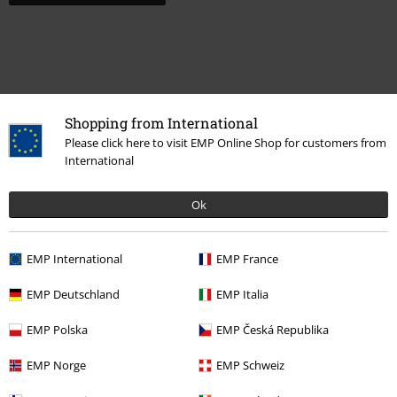
Shopping from International
Please click here to visit EMP Online Shop for customers from
International
Ok
Plus de catégories. Plus d'options.
EMP International
EMP France
Vêtements & accessoires
Chaussures & Chaussettes
EMP Deutschland
EMP Italia
Femme
Chaussures
Talons hauts
EMP Polska
EMP Česká Republika
Femme
Chaussures
Chaussures
EMP Norge
EMP Schweiz
Promos %
Chaussures
Talons hauts