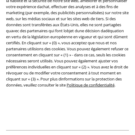
la fiabilité et la sécurité de notre site web, améliorer et personnaliser
votre expérience dachat, effectuer des analyses et à des fins de
marketing (par exemple, des publicités personnalisées) sur notre site
web, sur les médias sociaux et sur les sites web de tiers. Si des
données sont transférées aux États-Unis, elles ne sont partagées
quavec des partenaires qui font lobjet dune décision dadéquation
en vertu de la législation européenne en vigueur et qui sont dûment
Légal
certifiés. En cliquant sur « {0} », vous acceptez que nous et nos
partenaires utilisions des cookies. Vous pouvez également refuser ce
Conditions générales
consentement en cliquant sur « {1} » - dans ce cas, seuls les cookies
nécessaires seront utilisés. Vous pouvez également ajuster vos
Éditeur
préférences individuelles en cliquant sur « {2} ». Vous avez le droit de
révoquer ou de modifier votre consentement à tout moment en
cliquant sur « {3} ». Pour plus dinformations sur la protection des
Clauses de confidentialité
données, veuillez consulter le site
Politique de confidentialité
.
Élimination des déchets et protection de l'environnement
Déclaration de Conformité
Informations sur l'accessibilité
Paramètres des Cookies