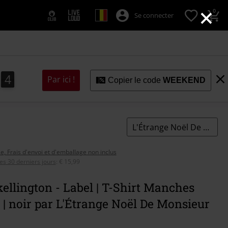
×
0
Se connecter
3
2
4
Par ici !
2
3
Copier le code
WEEKEND
L'Étrange Noël De Monsieur Jack
se, Frais d'envoi et d'emballage non inclus
ces 30 derniers jours
:
€ 15,99
ellington - Label | T-Shirt Manches
 | noir par L'Étrange Noël De Monsieur