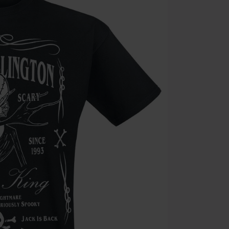
Minimum de c
Une fois le co
Non cumulable 
multimédias, l
Toten Hosen, M