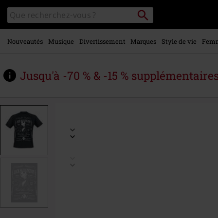
Voir le
Rechercher
Rechercher
contenu
sur
principal
le
catalogue
Nouveautés
Musique
Divertissement
Marques
Style de vie
Fem
Jusqu'à -70 % & -15 % supplémentaire
https://www.large.be/fr/p/jack-
skellington-
-
-
label/596253.html