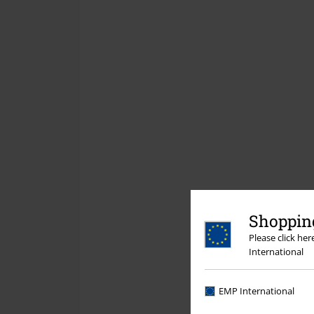
Shopping
Please click he
International
EMP International