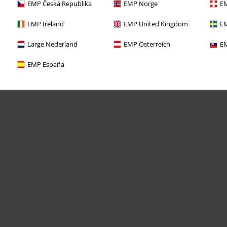
EMP Česká Republika
EMP Norge
EM
EMP Ireland
EMP United Kingdom
EM
Large Nederland
EMP Österreich
EM
EMP España