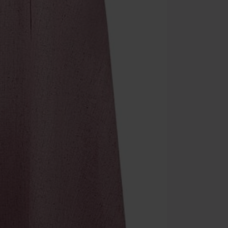
Non cumulable 
multimédias, l
Toten Hosen, M