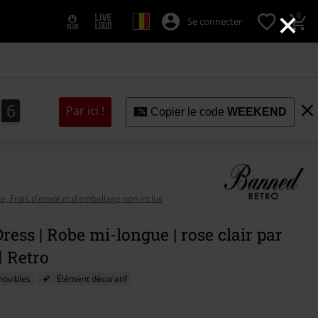
×
0
Se connecter
4
3
6
3
4
Par ici !
Copier le code
WEEKEND
se, Frais d'envoi et d'emballage non inclus
Dress | Robe mi-longue | rose clair par
 Retro
movibles
Élément décoratif