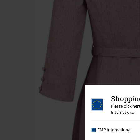
Shopping
Please click he
International
EMP International