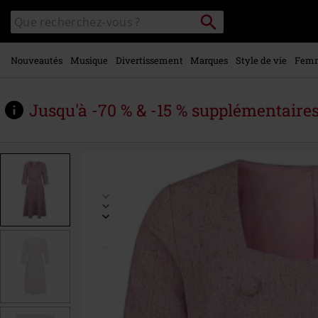
Voir le
Rechercher
Rechercher
contenu
sur
principal
le
catalogue
Nouveautés
Musique
Divertissement
Marques
Style de vie
Fem
Jusqu'à -70 % & -15 % supplémentaire
https://www.large.be/fr/p/isobel-
dress/584672.html