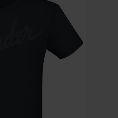
Non cumulable 
multimédias, l
Toten Hosen, M