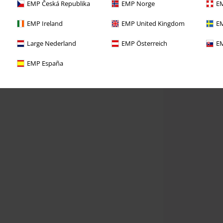
EMP Česká Republika
EMP Norge
EM
EMP Ireland
EMP United Kingdom
EM
Large Nederland
EMP Österreich
EM
EMP España