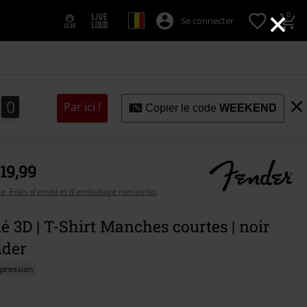
×
0
Se connecter
9
8
0
Par ici !
Copier le code
WEEKEND
8
9
 19,99
se, Frais d'envoi et d'emballage non inclus
 3D | T-Shirt Manches courtes | noir
nder
mpression