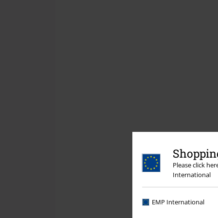
Shopping
Please click he
International
EMP International