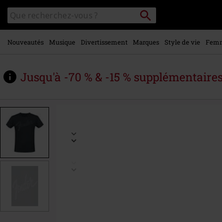
Voir le
Rechercher
Rechercher
contenu
sur
principal
le
catalogue
Nouveautés
Musique
Divertissement
Marques
Style de vie
Fem
Jusqu'à -70 % & -15 % supplémentaire
https://www.large.be/fr/p/imprim%C3%A9-
3d/594511.html