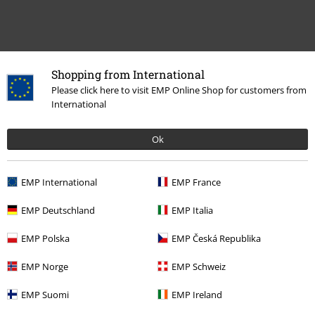
Shopping from International
Please click here to visit EMP Online Shop for customers from
International
Plus de catégories. Plus d'options.
Ok
Nouveautés
Bijoux
Colliers
EMP International
EMP France
Promos %
Femme
Bijoux
EMP Deutschland
EMP Italia
Accessoires
Bijoux
Bijoux d'oreilles
Boucles d'oreilles
EMP Polska
EMP Česká Republika
Accessoires
Bijoux
Colliers
EMP Norge
EMP Schweiz
Vêtements & accessoires
Bijoux & autres
Colliers
EMP Suomi
EMP Ireland