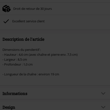
la commande.
Droit de retour de 30 jours
Non cumulable avec dautres promotions. Non valable sur : les livres, les
supports multimédias, les billets, Rammstein, (Till) Lindemann, Böhse Onkelz,
Broilers, Die Ärzte, Die Toten Hosen, Metality, les bons d'achat et les articles
Excellent service client
incluant un don.
Description de l'article
Dimensions du pendentif :
- Hauteur : 4,6 cm (avec chaîne et pierre env. 7,5 cm)
- Largeur : 8,5 cm
- Profondeur : 1,0 cm
- Longueur de la chaîne : environ 19 cm
Informations
Article n°.
595168
Design