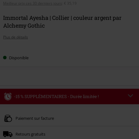
Meilleur prix ces 30 derniers jours
:
€ 35,19
Immortal Ayesha | Collier | couleur argent par
Alchemy Gothic
Plus de détails
Choisissez
Disponible
votre
taille
-15 % SUPPLÉMENTAIRES - Durée limitée !
Code
WEEKEND
Copier le code
Valable jusqu'au 09/08/2026
Paiement sur facture
Minimum de commande : € 49,99.
Retours gratuits
Une fois le code saisi, la réduction sera automatiquement déduite à la fin de