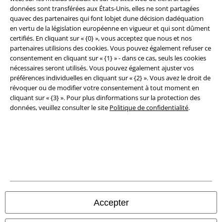
données sont transférées aux États-Unis, elles ne sont partagées
quavec des partenaires qui font lobjet dune décision dadéquation
en vertu de la législation européenne en vigueur et qui sont dûment
Légal
certifiés. En cliquant sur « {0} », vous acceptez que nous et nos
partenaires utilisions des cookies. Vous pouvez également refuser ce
Conditions générales
consentement en cliquant sur « {1} » - dans ce cas, seuls les cookies
nécessaires seront utilisés. Vous pouvez également ajuster vos
Éditeur
préférences individuelles en cliquant sur « {2} ». Vous avez le droit de
révoquer ou de modifier votre consentement à tout moment en
cliquant sur « {3} ». Pour plus dinformations sur la protection des
Clauses de confidentialité
données, veuillez consulter le site
Politique de confidentialité
.
Élimination des déchets et protection de l'environnement
Déclaration de Conformité
Informations sur l'accessibilité
Paramètres des Cookies
Accepter
Période de rétractation