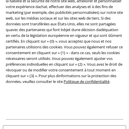
la fiabilité et la sécurité de notre site web, améliorer et personnaliser
Légal
votre expérience dachat, effectuer des analyses et à des fins de
Conditions générales
marketing (par exemple, des publicités personnalisées) sur notre site
web, sur les médias sociaux et sur les sites web de tiers. Si des
données sont transférées aux États-Unis, elles ne sont partagées
Éditeur
quavec des partenaires qui font lobjet dune décision dadéquation
en vertu de la législation européenne en vigueur et qui sont dûment
Clauses de confidentialité
certifiés. En cliquant sur « {0} », vous acceptez que nous et nos
partenaires utilisions des cookies. Vous pouvez également refuser ce
Élimination des déchets et protection de l'environnement
consentement en cliquant sur « {1} » - dans ce cas, seuls les cookies
nécessaires seront utilisés. Vous pouvez également ajuster vos
Déclaration de Conformité
préférences individuelles en cliquant sur « {2} ». Vous avez le droit de
révoquer ou de modifier votre consentement à tout moment en
cliquant sur « {3} ». Pour plus dinformations sur la protection des
Informations sur l'accessibilité
données, veuillez consulter le site
Politique de confidentialité
.
Paramètres des Cookies
Période de rétractation
Tous nos prix sont T.T.C. Cependant, ils ne comprennent pas
les frais
denvoi.
© 1986-2026 Large Popmerchandising BV