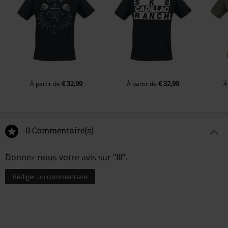
6.
Pack schlägt sich, Pack verträgt sich
7.
Kafkas Träume
8.
Judas
9.
Gespräche mit dem Mond
10.
Lektion in Wermut
11.
Lachen steckt an
€ 32,99
€ 32,99
À partir de
À partir de
À
12.
Stirb in Schönheit
0 Commentaire(s)
Donnez-nous votre avis sur "III".
Rédiger un commentaire