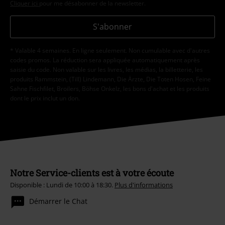
Cliquer ici
pour me désabonner de la newsletter.
S'abonner
* Valable 4 semaines. En ligne seulement. Non cumulable avec d'autres
codes promos. La réduction sera appliquée automatiquement après
saisie du code. Non valable sur les livres, les médias, la billetterie, les
produits Rammstein, (Till) Lindemann, Die Ärzte, Die Toten Hosen, Feine
Sahne Fischfilet, Broilers, Böhse Onkelz, les bons d'achat et les produits
dont le prix inclut un don.
Notre Service-clients est à votre écoute
Disponible : Lundi de 10:00 à 18:30.
Plus d'informations
Démarrer le Chat