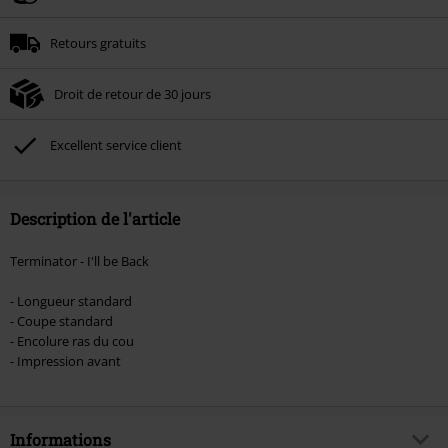
Minimum de commande : € 49,99.
Retours gratuits
Une fois le code saisi, la réduction sera automatiquement déduite à la fin de
la commande.
Droit de retour de 30 jours
Non cumulable avec dautres promotions. Non valable sur : les livres, les
supports multimédias, les billets, Rammstein, (Till) Lindemann, Böhse Onkelz,
Broilers, Die Ärzte, Die Toten Hosen, Metality, les bons d'achat et les articles
Excellent service client
incluant un don.
Description de l'article
Terminator - I'll be Back
- Longueur standard
- Coupe standard
- Encolure ras du cou
- Impression avant
Informations