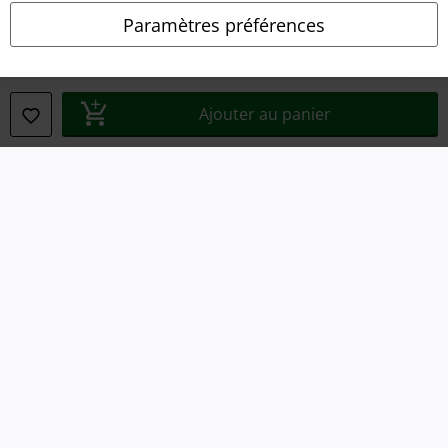
Paramètres préférences
Informations sur l'accessibilité
Paramètres des Cookies
Ajouter au panier
Période de rétractation
Tous nos prix sont T.T.C. Cependant, ils ne comprennent pas
les frais
denvoi.
© 1986-2026 Large Popmerchandising BV
Boutiques en ligne EMP
EMP International
EMP France
EMP Deutschland