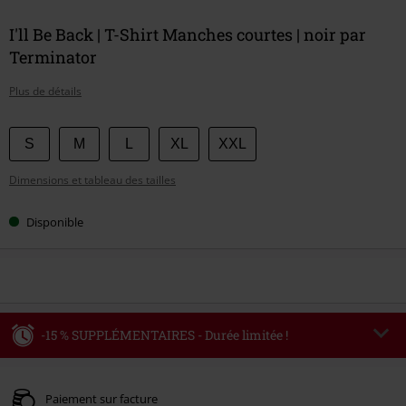
I'll Be Back | T-Shirt Manches courtes | noir par
Terminator
Plus de détails
Choisissez
S
M
L
XL
XXL
votre
Dimensions et tableau des tailles
taille
Disponible
-15 % SUPPLÉMENTAIRES - Durée limitée !
Code
WEEKEND
Copier le code
Valable jusqu'au 09/08/2026
Paiement sur facture