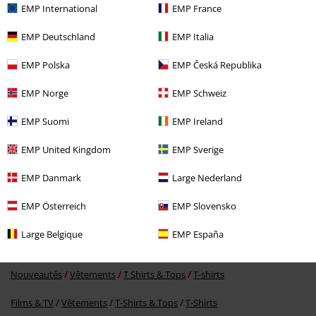
EMP International
EMP France
EMP Deutschland
EMP Italia
Dernière visite
EMP Polska
EMP Česká Republika
EMP Norge
EMP Schweiz
EMP Suomi
EMP Ireland
EMP United Kingdom
EMP Sverige
EMP Danmark
Large Nederland
PVC
€ 22,90
€ 19,99
EMP Österreich
EMP Slovensko
Large Belgique
EMP España
Plus de catégories. Plus d'options.
Nouveautés
Vêtements
T Shirts & Tops
T-shirts
Films & TV
Vêtements
T-Shirts & Tops
T-Shirts