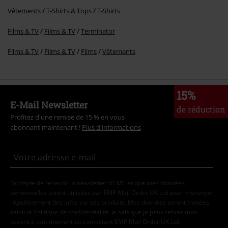
Vêtements
T-Shirts & Tops
T-Shirts
Films & TV
Films & TV
Terminator
Films & TV
Films & TV
Films
Vêtements
15%
E-Mail Newsletter
de réduction
Profitez d'une remise de 15 % en vous
abonnant maintenant !
Plus d'informations
J’accepte de recevoir la newsletter d’EMP et que mes données
personnelles soient utilisées par EMP Mail Order UK Ltd pour m’envoyer
régulièrement des infos sur ses produits. Mes données seront traitées
selon la
Politique de confidentialité
. Je sais que je peux retirer mon
accord à tout moment en contactant EMP Mail Order UK Ltd.