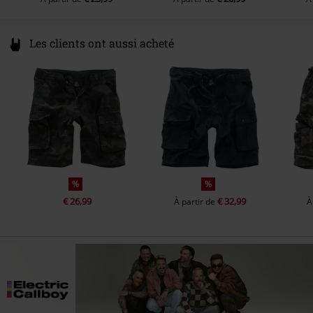
Les clients ont aussi acheté
%
%
€ 26,99
€ 32,99
À partir de
À