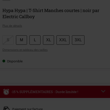
Hypa Hypa | T-Shirt Manches courtes | noir par
Electric Callboy
Plus de détails
Choisissez
S
M
L
XL
XXL
3XL
votre
Dimensions et tableau des tailles
taille
Disponible
-15 % SUPPLÉMENTAIRES - Durée limitée !
Code
WEEKEND
Copier le code
Valable jusqu'au 09/08/2026
Paiement sur facture