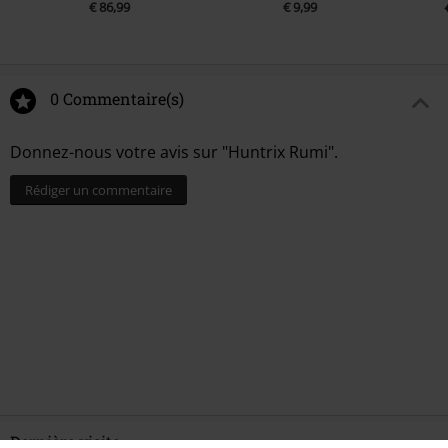
€ 86,99
€ 9,99
0 Commentaire(s)
Donnez-nous votre avis sur "Huntrix Rumi".
Rédiger un commentaire
Dernière visite