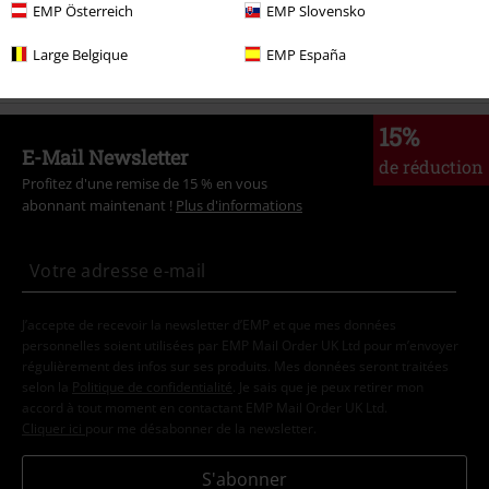
EMP Österreich
EMP Slovensko
Films & TV
Films & TV
TV-Séries
Vêtements
T-Shirts
Large Belgique
EMP España
15%
E-Mail Newsletter
de réduction
Profitez d'une remise de 15 % en vous
abonnant maintenant !
Plus d'informations
J’accepte de recevoir la newsletter d’EMP et que mes données
personnelles soient utilisées par EMP Mail Order UK Ltd pour m’envoyer
régulièrement des infos sur ses produits. Mes données seront traitées
selon la
Politique de confidentialité
. Je sais que je peux retirer mon
accord à tout moment en contactant EMP Mail Order UK Ltd.
Cliquer ici
pour me désabonner de la newsletter.
S'abonner