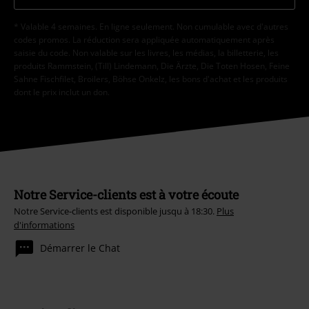
* Valable 4 semaines. En ligne seulement. Non cumulable avec d'autres
codes promos. La réduction sera appliquée automatiquement après
saisie du code. Non valable sur les livres, les médias, la billetterie, les
produits Rammstein, (Till) Lindemann, Die Ärzte, Die Toten Hosen, Feine
Sahne Fischfilet, Broilers, Böhse Onkelz, les bons d'achat et les produits
dont le prix inclut un don.
Notre Service-clients est à votre écoute
Notre Service-clients est disponible jusqu à 18:30.
Plus
d'informations
Démarrer le Chat