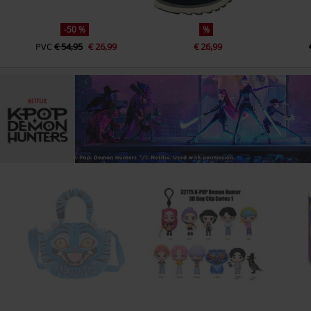
-50 %
%
PVC
€ 54,95
€ 26,99
€ 26,99