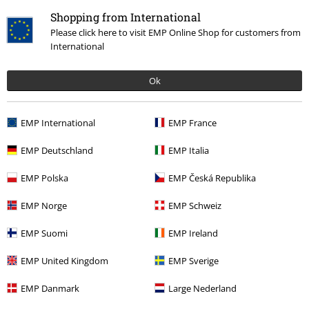
Shopping from International
Please click here to visit EMP Online Shop for customers from
International
Ok
EMP International
EMP France
€ 19,99
EMP Deutschland
EMP Italia
EMP Polska
EMP Česká Republika
Plus de catégories. Plus d'options.
EMP Norge
EMP Schweiz
Nouveautés
Vêtements
Vêtements Enfant
EMP Suomi
EMP Ireland
Divertissement
EMP United Kingdom
EMP Sverige
Films & TV
Films & TV
KPop Demon Hunters
EMP Danmark
Large Nederland
Vêtements
T-Shirts & Tops
T-Shirts