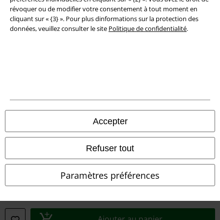
révoquer ou de modifier votre consentement à tout moment en
cliquant sur « {3} ». Pour plus dinformations sur la protection des
données, veuillez consulter le site
Politique de confidentialité
.
Légal
Conditions générales
Accepter
Éditeur
Clauses de confidentialité
Refuser tout
Élimination des déchets et protection de l'environnement
Paramètres préférences
Déclaration de Conformité
Informations sur l'accessibilité
Ajouter au panier