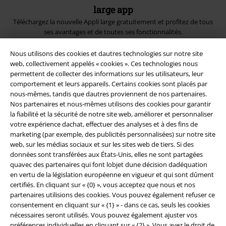
large app
Téléchargez la nouvelle Appli large gratuitement et profitez de tous
ses avantages et de toutes ses fonctionnalités.
Nous utilisons des cookies et dautres technologies sur notre site
web, collectivement appelés « cookies ». Ces technologies nous
permettent de collecter des informations sur les utilisateurs, leur
comportement et leurs appareils. Certains cookies sont placés par
A Warner Music Group Company
nous-mêmes, tandis que dautres proviennent de nos partenaires.
Nos partenaires et nous-mêmes utilisons des cookies pour garantir
la fiabilité et la sécurité de notre site web, améliorer et personnaliser
votre expérience dachat, effectuer des analyses et à des fins de
marketing (par exemple, des publicités personnalisées) sur notre site
web, sur les médias sociaux et sur les sites web de tiers. Si des
données sont transférées aux États-Unis, elles ne sont partagées
quavec des partenaires qui font lobjet dune décision dadéquation
Sécurité
en vertu de la législation européenne en vigueur et qui sont dûment
certifiés. En cliquant sur « {0} », vous acceptez que nous et nos
partenaires utilisions des cookies. Vous pouvez également refuser ce
consentement en cliquant sur « {1} » - dans ce cas, seuls les cookies
nécessaires seront utilisés. Vous pouvez également ajuster vos
préférences individuelles en cliquant sur « {2} ». Vous avez le droit de