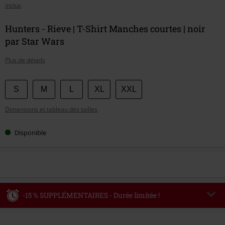
inclus
Hunters - Rieve | T-Shirt Manches courtes | noir
par Star Wars
Plus de détails
Choisissez
S
M
L
XL
XXL
votre
Dimensions et tableau des tailles
taille
Disponible
-15 % SUPPLÉMENTAIRES - Durée limitée !
Code
WEEKEND
Copier le code