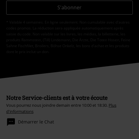
S'abonner
* Valable 4 semaines. En ligne seulement. Non cumulable avec d'autres
codes promos. La réduction sera appliquée automatiquement après
saisie du code. Non valable sur les livres, les médias, la billetterie, les
produits Rammstein, (Till) Lindemann, Die Ärzte, Die Toten Hosen, Feine
Sahne Fischfilet, Broilers, Böhse Onkelz, les bons d'achat et les produits
dont le prix inclut un don.
Notre Service-clients est à votre écoute
Vous pourrez nous joindre demain entre 10:00 et 18:30.
Plus
d'informations
Démarrer le Chat