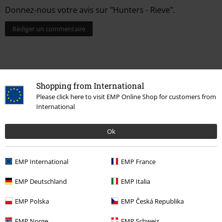
Donnez-nous votre avis sur "Hunters - Rieve".
Rédiger un commentaire
Shopping from International
Please click here to visit EMP Online Shop for customers from
International
Ok
EMP International
EMP France
Plus de catégories. Plus d'options.
Promos %
Films & TV
Disney
EMP Deutschland
EMP Italia
Promos %
Femme
Vêtements
T-Shirts & Tops
T-Shirts
EMP Polska
EMP Česká Republika
Young Rebels
Femme
T-shirts
EMP Norge
EMP Schweiz