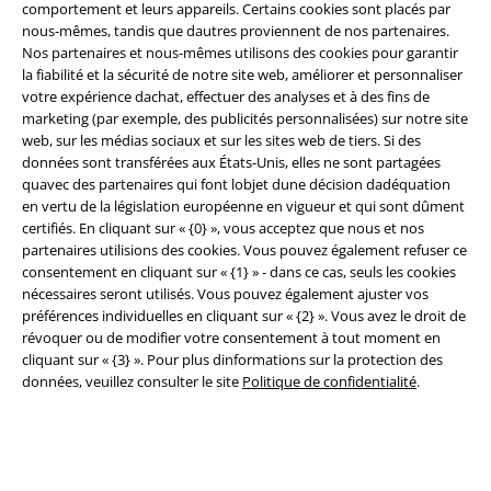
comportement et leurs appareils. Certains cookies sont placés par
nous-mêmes, tandis que dautres proviennent de nos partenaires.
Nos partenaires et nous-mêmes utilisons des cookies pour garantir
la fiabilité et la sécurité de notre site web, améliorer et personnaliser
votre expérience dachat, effectuer des analyses et à des fins de
marketing (par exemple, des publicités personnalisées) sur notre site
web, sur les médias sociaux et sur les sites web de tiers. Si des
données sont transférées aux États-Unis, elles ne sont partagées
quavec des partenaires qui font lobjet dune décision dadéquation
en vertu de la législation européenne en vigueur et qui sont dûment
Légal
certifiés. En cliquant sur « {0} », vous acceptez que nous et nos
partenaires utilisions des cookies. Vous pouvez également refuser ce
Conditions générales
consentement en cliquant sur « {1} » - dans ce cas, seuls les cookies
nécessaires seront utilisés. Vous pouvez également ajuster vos
Éditeur
préférences individuelles en cliquant sur « {2} ». Vous avez le droit de
révoquer ou de modifier votre consentement à tout moment en
cliquant sur « {3} ». Pour plus dinformations sur la protection des
Clauses de confidentialité
données, veuillez consulter le site
Politique de confidentialité
.
Élimination des déchets et protection de l'environnement
Déclaration de Conformité