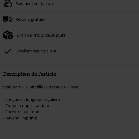
Valable jusqu'au 09/08/2026
Paiement sur facture
Minimum de commande : € 49,99.
Retours gratuits
Une fois le code saisi, la réduction sera automatiquement déduite à la fin de
la commande.
Droit de retour de 30 jours
Non cumulable avec dautres promotions. Non valable sur : les livres, les
supports multimédias, les billets, Rammstein, (Till) Lindemann, Böhse Onkelz,
Broilers, Die Ärzte, Die Toten Hosen, Metality, les bons d'achat et les articles
Excellent service client
incluant un don.
Description de l'article
Star Wars - T-Shirt fille - Chasseurs - Rieve
- Longueur : longueur régulière
- Coupe : coupe standard
- Encolure : col rond
- Devant : imprimé