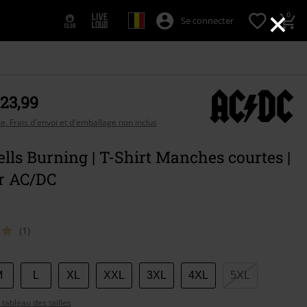
×
0
Se connecter
 23,99
se, Frais d'envoi et d'emballage non inclus
ells Burning | T-Shirt Manches courtes |
ar AC/DC
(1)
sez
M
L
XL
XXL
3XL
4XL
5XL
tableau des tailles