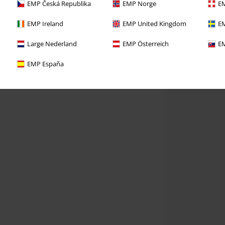
EMP Česká Republika
EMP Norge
EM
EMP Ireland
EMP United Kingdom
EM
Large Nederland
EMP Österreich
EM
EMP España