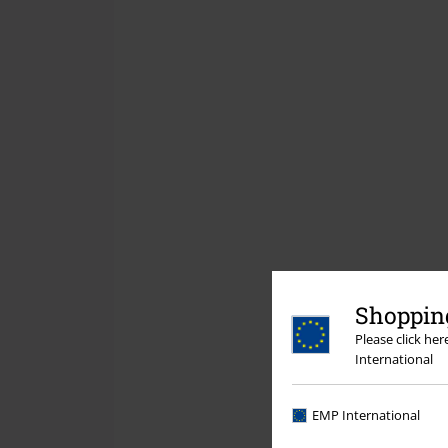
Shopping
Please click he
International
EMP International