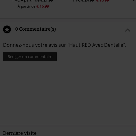
PVC
À partir de
€ 21,99
PVC
€ 24,99
€ 16,99
€ 16,99
À partir de
0 Commentaire(s)
Donnez-nous votre avis sur "Haut RED Avec Dentelle".
Rédiger un commentaire
Dernière visite