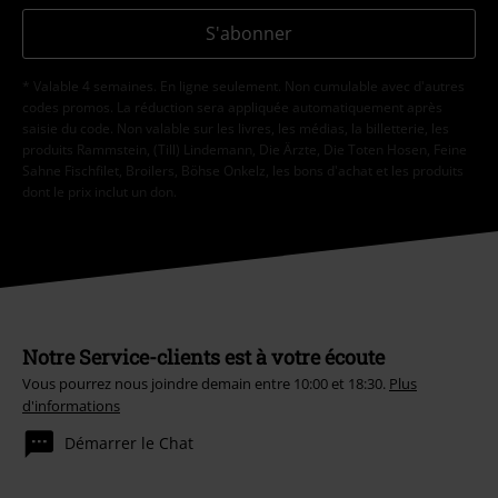
S'abonner
* Valable 4 semaines. En ligne seulement. Non cumulable avec d'autres
codes promos. La réduction sera appliquée automatiquement après
saisie du code. Non valable sur les livres, les médias, la billetterie, les
produits Rammstein, (Till) Lindemann, Die Ärzte, Die Toten Hosen, Feine
Sahne Fischfilet, Broilers, Böhse Onkelz, les bons d'achat et les produits
dont le prix inclut un don.
Notre Service-clients est à votre écoute
Vous pourrez nous joindre demain entre 10:00 et 18:30.
Plus
d'informations
Démarrer le Chat