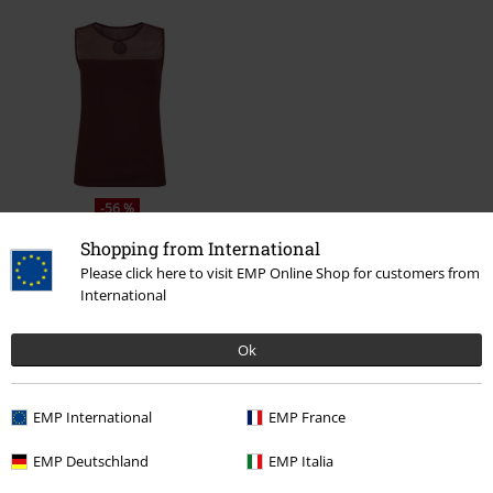
-56 %
PVC
€ 19,99
€ 8,79
Shopping from International
Please click here to visit EMP Online Shop for customers from
International
Plus de catégories. Plus d'options.
Ok
Vêtements de marque
Marques EMP
RED by EMP
T-Shirts & Tops
Tops
EMP International
EMP France
Vêtements de marque
Femme
EMP Deutschland
EMP Italia
Vêtements
T-Shirts & Tops
Tops