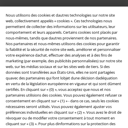
Nous utilisons des cookies et dautres technologies sur notre site
web, collectivement appelés « cookies ». Ces technologies nous
permettent de collecter des informations sur les utilisateurs, leur
comportement et leurs appareils. Certains cookies sont placés par
nous-mêmes, tandis que dautres proviennent de nos partenaires.
Nos partenaires et nous-mêmes utilisons des cookies pour garantir
la fiabilité et la sécurité de notre site web, améliorer et personnaliser
votre expérience dachat, effectuer des analyses et à des fins de
Légal
marketing (par exemple, des publicités personnalisées) sur notre site
web, sur les médias sociaux et sur les sites web de tiers. Si des
Conditions générales
données sont transférées aux États-Unis, elles ne sont partagées
quavec des partenaires qui font lobjet dune décision dadéquation
Éditeur
en vertu de la législation européenne en vigueur et qui sont dûment
certifiés. En cliquant sur « {0} », vous acceptez que nous et nos
partenaires utilisions des cookies. Vous pouvez également refuser ce
Clauses de confidentialité
consentement en cliquant sur « {1} » - dans ce cas, seuls les cookies
nécessaires seront utilisés. Vous pouvez également ajuster vos
Élimination des déchets et protection de l'environnement
préférences individuelles en cliquant sur « {2} ». Vous avez le droit de
révoquer ou de modifier votre consentement à tout moment en
Déclaration de Conformité
cliquant sur « {3} ». Pour plus dinformations sur la protection des