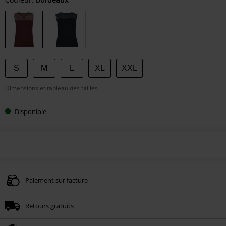
Choisissez
votre
taille
S
M
L
XL
XXL
Dimensions et tableau des tailles
Disponible
Paiement sur facture
Retours gratuits