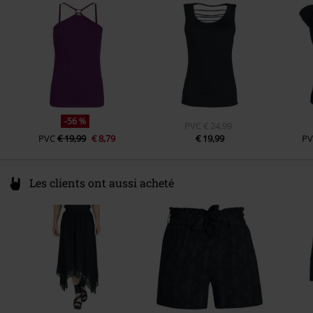
Germany
www.emp.de
-56 %
PVC
€ 24,99
PVC
€ 19,99
€ 8,79
€ 19,99
PV
Les clients ont aussi acheté