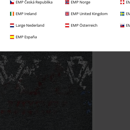
EMP Česká Republika
EMP Norge
EM
EMP Ireland
EMP United Kingdom
EM
Large Nederland
EMP Österreich
EM
EMP España