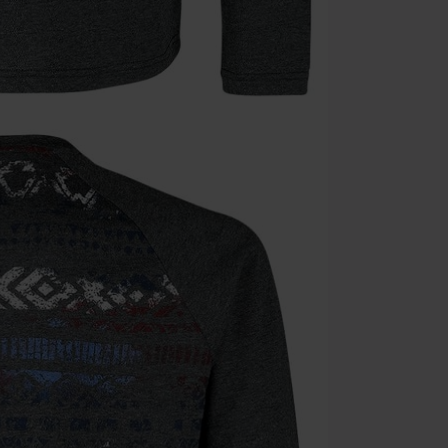
Minimum de c
Une fois le co
Non cumulable 
multimédias, l
Toten Hosen, M