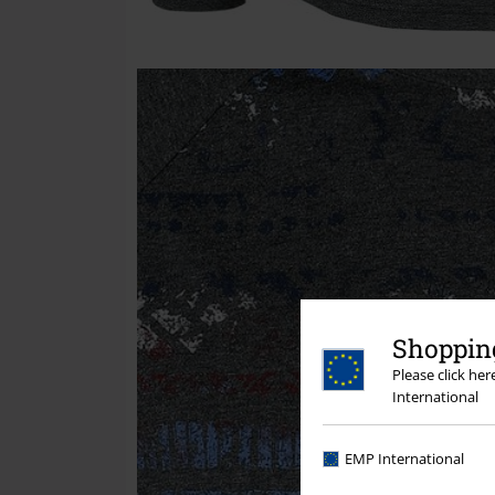
Shopping
Please click he
International
EMP International