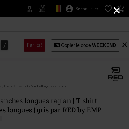
×
0
Se connecter
5
4
4
6
5
Par ici !
Copier le code
WEEKEND
se, Frais d'envoi et d'emballage non inclus
nches longues raglan | T-shirt
s longues | gris par RED by EMP
é