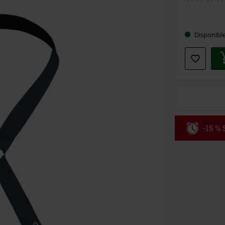
Choisis
Disponibl
votre
taille
-15 %
Code
WE
Valable jusqu
Minimum de c
Une fois le co
Non cumulable 
multimédias, l