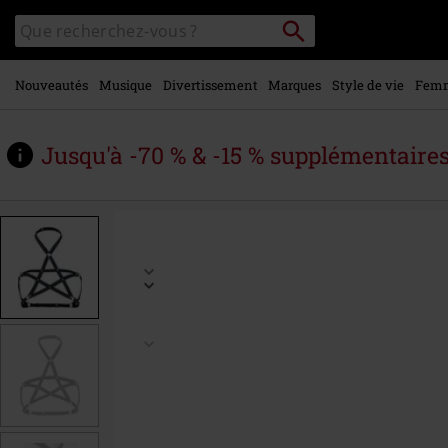
Voir le
Rechercher
Rechercher
contenu
sur
principal
le
catalogue
Nouveautés
Musique
Divertissement
Marques
Style de vie
Fem
Jusqu'à -70 % & -15 % supplémentaire
https://www.large.be/fr/p/harnais/446082St.html