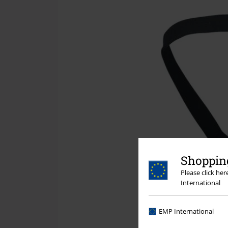
Shopping
Please click he
International
EMP International