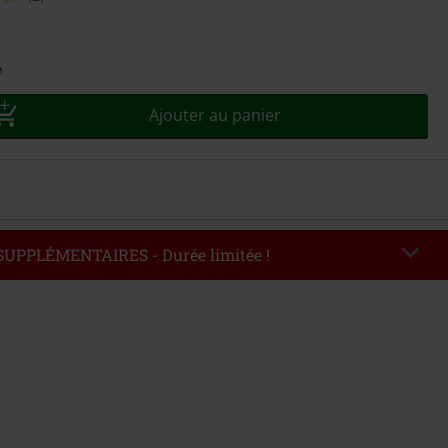
sez
e
Ajouter au panier
 SUPPLÉMENTAIRES - Durée limitée !
EKEND
Copier le code
'au 09/08/2026
ommande : € 49,99.
de saisi, la réduction sera automatiquement déduite à la fin de la commande.
avec dautres promotions. Non valable sur : les livres, les supports
es billets, Rammstein, (Till) Lindemann, Böhse Onkelz, Broilers, Die Ärzte, Die