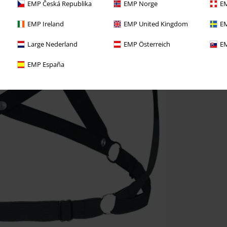
EMP Česká Republika
EMP Norge
EM
EMP Ireland
EMP United Kingdom
EM
Large Nederland
EMP Österreich
EM
EMP España